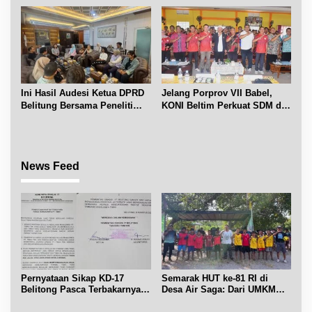
Ini Hasil Audesi Ketua DPRD
Jelang Porprov VII Babel,
Belitung Bersama Peneliti
KONI Beltim Perkuat SDM di
IPB dan Prancis
bidang keolahragaan
News Feed
Pernyataan Sikap KD-17
Semarak HUT ke-81 RI di
Belitong Pasca Terbakarnya
Desa Air Saga: Dari UMKM
Fasilitas PT. TImah Tbk
hingga Sejumlah Lomba