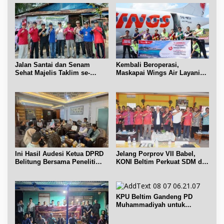
Jalan Santai dan Senam
Kembali Beroperasi,
Sehat Majelis Taklim se-
Maskapai Wings Air Layani
Kecamatan Sijuk
Rute Belitung-Pangkalpinang
Ini Hasil Audesi Ketua DPRD
Jelang Porprov VII Babel,
Belitung Bersama Peneliti
KONI Beltim Perkuat SDM di
IPB dan Prancis
bidang keolahragaan
KPU Beltim Gandeng PD
Muhammadiyah untuk
Pendidikan Pemilih