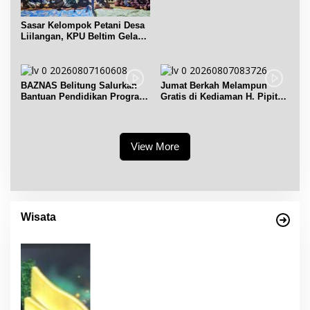
Sasar Kelompok Petani Desa
Liilangan, KPU Beltim Gelar
Sosdiklih
BAZNAS Belitung Salurkan
Jumat Berkah Melampun
Bantuan Pendidikan Program
Gratis di Kediaman H. Pipit
Belitung Cerdas
Chandra Desa Air Seruk
View More
Wisata