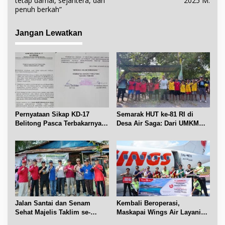
tetap damai, sejahtera, dan
2025 M.
g
penuh berkah”
a
s
Jangan Lewatkan
i
p
o
s
Pernyataan Sikap KD-17
Semarak HUT ke-81 RI di
Belitong Pasca Terbakarnya
Desa Air Saga: Dari UMKM
Fasilitas PT. TImah Tbk
hingga Sejumlah Lomba
Jalan Santai dan Senam
Kembali Beroperasi,
Sehat Majelis Taklim se-
Maskapai Wings Air Layani
Kecamatan Sijuk
Rute Belitung-Pangkalpinang