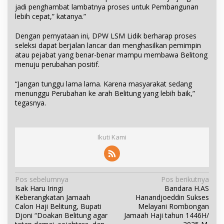
jadi penghambat lambatnya proses untuk Pembangunan
lebih cepat,” katanya.”
Dengan pernyataan ini, DPW LSM Lidik berharap proses
seleksi dapat berjalan lancar dan menghasilkan pemimpin
atau pejabat yang benar-benar mampu membawa Belitong
menuju perubahan positif.
“Jangan tunggu lama lama. Karena masyarakat sedang
menunggu Perubahan ke arah Belitung yang lebih baik,”
tegasnya.
Ikuti Kami
N
Pos sebelumnya
Pos berikutnya
Isak Haru Iringi
Bandara H.AS
a
Keberangkatan Jamaah
Hanandjoeddin Sukses
v
Calon Haji Belitung, Bupati
Melayani Rombongan
i
Djoni “Doakan Belitung agar
Jamaah Haji tahun 1446H/