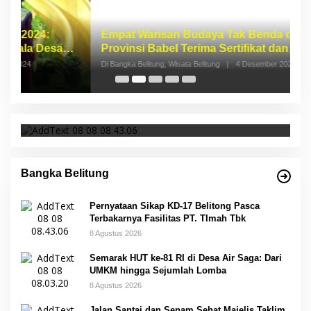
Empat Warisan Budaya Tak Benda dari
I
Provinsi Babel Terima Sertifikat dan
S
Penghargaan dari Menteri Pendidikan dan
p
Di Bangka Belitung, Wisata Belitung
|
4 Desember 2023
Di 
Kebudayaan RI
Pernyataan Sikap KD-17 Belitong Pasca
Terbakarnya Fasilitas PT. TImah Tbk
Bangka Belitung
Pernyataan Sikap KD-17 Belitong Pasca
Terbakarnya Fasilitas PT. TImah Tbk
8 Agustus 2026
Semarak HUT ke-81 RI di Desa Air Saga: Dari
UMKM hingga Sejumlah Lomba
8 Agustus 2026
Jalan Santai dan Senam Sehat Majelis Taklim