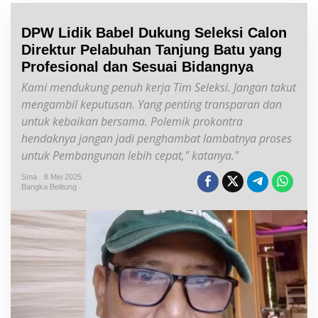
DPW Lidik Babel Dukung Seleksi Calon
Direktur Pelabuhan Tanjung Batu yang
Profesional dan Sesuai Bidangnya
Kami mendukung penuh kerja Tim Seleksi. Jangan takut
mengambil keputusan. Yang penting transparan dan
untuk kebaikan bersama. Polemik prokontra
hendaknya jangan jadi penghambat lambatnya proses
untuk Pembangunan lebih cepat," katanya."
Sma
8 Mei 2025
Bangka Belitung