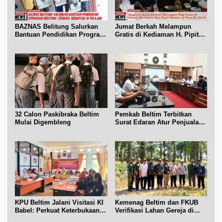
BAZNAS Belitung Salurkan
Jumat Berkah Melampun
Bantuan Pendidikan Program
Gratis di Kediaman H. Pipit
Belitung Cerdas
Chandra Desa Air Seruk
32 Calon Paskibraka Beltim
Pemkab Beltim Terbitkan
Mulai Digembleng
Surat Edaran Atur Penjualan
BBM Subsidi
KPU Beltim Jalani Visitasi KI
Kemenag Beltim dan FKUB
Babel: Perkuat Keterbukaan
Verifikasi Lahan Gereja di
Informasi Publik
Simpang Renggiang