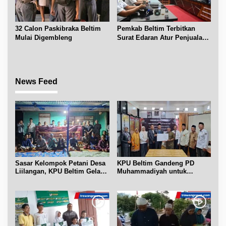
32 Calon Paskibraka Beltim
Pemkab Beltim Terbitkan
Mulai Digembleng
Surat Edaran Atur Penjualan
BBM Subsidi
News Feed
Sasar Kelompok Petani Desa
KPU Beltim Gandeng PD
Liilangan, KPU Beltim Gelar
Muhammadiyah untuk
Sosdiklih
Pendidikan Pemilih