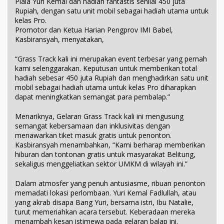
Piala Yuri Kemal dan hadiah fantastis senilai 450 juta
Rupiah, dengan satu unit mobil sebagai hadiah utama untuk
kelas Pro.
Promotor dan Ketua Harian Pengprov IMI Babel,
Kasbiransyah, menyatakan,
“Grass Track kali ini merupakan event terbesar yang pernah
kami selenggarakan. Keputusan untuk memberikan total
hadiah sebesar 450 juta Rupiah dan menghadirkan satu unit
mobil sebagai hadiah utama untuk kelas Pro diharapkan
dapat meningkatkan semangat para pembalap.”
Menariknya, Gelaran Grass Track kali ini mengusung
semangat kebersamaan dan inklusivitas dengan
menawarkan tiket masuk gratis untuk penonton.
Kasbiransyah menambahkan, “Kami berharap memberikan
hiburan dan tontonan gratis untuk masyarakat Belitung,
sekaligus menggeliatkan sektor UMKM di wilayah ini.”
Dalam atmosfer yang penuh antusiasme, ribuan penonton
memadati lokasi perlombaan. Yuri Kemal Fadlullah, atau
yang akrab disapa Bang Yuri, bersama istri, Ibu Natalie,
turut memeriahkan acara tersebut. Keberadaan mereka
menambah kesan istimewa pada gelaran balap ini.