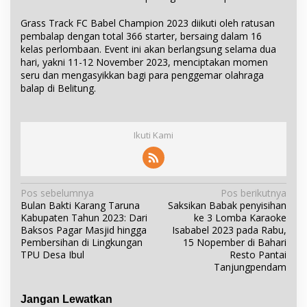
Grass Track FC Babel Champion 2023 diikuti oleh ratusan
pembalap dengan total 366 starter, bersaing dalam 16
kelas perlombaan. Event ini akan berlangsung selama dua
hari, yakni 11-12 November 2023, menciptakan momen
seru dan mengasyikkan bagi para penggemar olahraga
balap di Belitung.
Ikuti Kami
N
Pos sebelumnya
Pos berikutnya
Bulan Bakti Karang Taruna
Saksikan Babak penyisihan
a
Kabupaten Tahun 2023: Dari
ke 3 Lomba Karaoke
v
Baksos Pagar Masjid hingga
Isababel 2023 pada Rabu,
i
Pembersihan di Lingkungan
15 Nopember di Bahari
TPU Desa Ibul
Resto Pantai
g
Tanjungpendam
a
s
Jangan Lewatkan