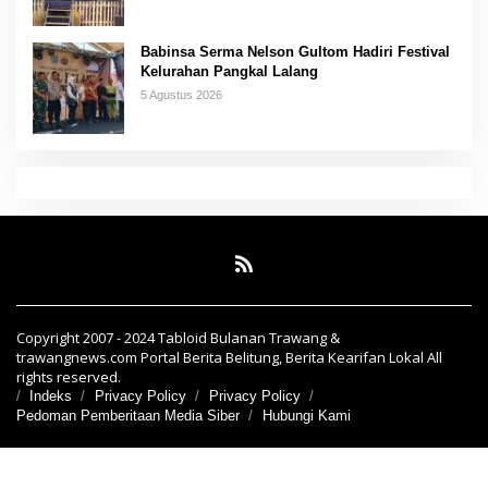
Babinsa Serma Nelson Gultom Hadiri Festival
Kelurahan Pangkal Lalang
5 Agustus 2026
Copyright 2007 - 2024 Tabloid Bulanan Trawang &
trawangnews.com Portal Berita Belitung, Berita Kearifan Lokal All
rights reserved.
Indeks
Privacy Policy
Privacy Policy
Pedoman Pemberitaan Media Siber
Hubungi Kami