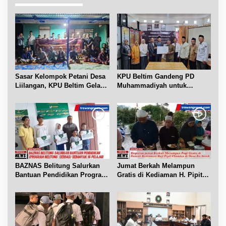
i
p
o
s
Sasar Kelompok Petani Desa
KPU Beltim Gandeng PD
Liilangan, KPU Beltim Gelar
Muhammadiyah untuk
Sosdiklih
Pendidikan Pemilih
BAZNAS Belitung Salurkan
Jumat Berkah Melampun
Bantuan Pendidikan Program
Gratis di Kediaman H. Pipit
Belitung Cerdas
Chandra Desa Air Seruk