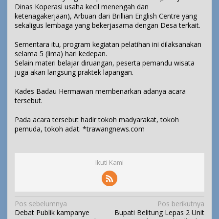
Dinas Koperasi usaha kecil menengah dan
ketenagakerjaan), Arbuan dari Brillian English Centre yang
sekaligus lembaga yang bekerjasama dengan Desa terkait.
Sementara itu, program kegiatan pelatihan ini dilaksanakan
selama 5 (lima) hari kedepan.
Selain materi belajar diruangan, peserta pemandu wisata
juga akan langsung praktek lapangan.
Kades Badau Hermawan membenarkan adanya acara
tersebut.
Pada acara tersebut hadir tokoh madyarakat, tokoh
pemuda, tokoh adat. *trawangnews.com
Ikuti Kami
N
Pos sebelumnya
Pos berikutnya
Debat Publik kampanye
Bupati Belitung Lepas 2 Unit
a