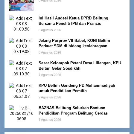
8 Agustus 2026
Ini Hasil Audesi Ketua DPRD Belitung
Bersama Peneliti IPB dan Prancis
8 Agustus 2026
Jelang Porprov VII Babel, KONI Beltim
Perkuat SDM di bidang keolahragaan
8 Agustus 2026
Sasar Kelompok Petani Desa Liilangan, KPU
Beltim Gelar Sosdiklih
7 Agustus 2026
KPU Beltim Gandeng PD Muhammadiyah
untuk Pendidikan Pemilih
7 Agustus 2026
BAZNAS Belitung Salurkan Bantuan
Pendidikan Program Belitung Cerdas
7 Agustus 2026