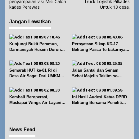
penyampaian visi-Misi Calon
Truck Logistik Pilkades
v
kades Perawas
Untuk 13 desa.
i
g
Jangan Lewatkan
a
s
i
Kunjungi Bukit Peramun,
Pernyataan Sikap KD-17
p
Darmansyah Husein Dorong
Belitong Pasca Terbakarnya
Geosite Babel Naik Kelas
Fasilitas PT. TImah Tbk
o
s
Semarak HUT ke-81 RI di
Jalan Santai dan Senam
Desa Air Saga: Dari UMKM
Sehat Majelis Taklim se-
hingga Sejumlah Lomba
Kecamatan Sijuk
Kembali Beroperasi,
Ini Hasil Audesi Ketua DPRD
Maskapai Wings Air Layani
Belitung Bersama Peneliti
Rute Belitung-Pangkalpinang
IPB dan Prancis
News Feed