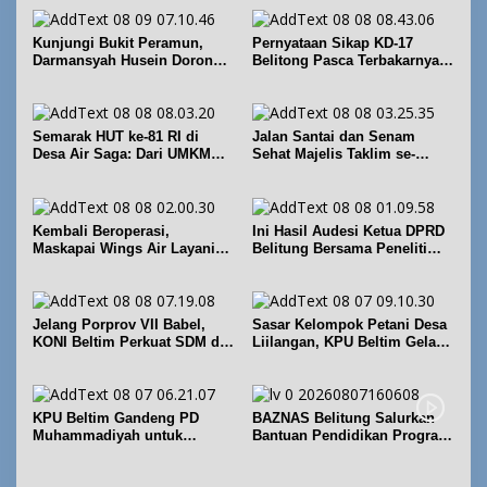
Kunjungi Bukit Peramun,
Pernyataan Sikap KD-17
Darmansyah Husein Dorong
Belitong Pasca Terbakarnya
Geosite Babel Naik Kelas
Fasilitas PT. TImah Tbk
Semarak HUT ke-81 RI di
Jalan Santai dan Senam
Desa Air Saga: Dari UMKM
Sehat Majelis Taklim se-
hingga Sejumlah Lomba
Kecamatan Sijuk
Kembali Beroperasi,
Ini Hasil Audesi Ketua DPRD
Maskapai Wings Air Layani
Belitung Bersama Peneliti
Rute Belitung-Pangkalpinang
IPB dan Prancis
Jelang Porprov VII Babel,
Sasar Kelompok Petani Desa
KONI Beltim Perkuat SDM di
Liilangan, KPU Beltim Gelar
bidang keolahragaan
Sosdiklih
KPU Beltim Gandeng PD
BAZNAS Belitung Salurkan
Muhammadiyah untuk
Bantuan Pendidikan Program
Pendidikan Pemilih
Belitung Cerdas