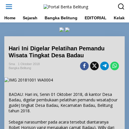
L
e
w
a
Home
Sejarah
Bangka Belitung
EDITORIAL
Kelakar
t
i
k
e
k
Hari Ini Digelar Pelatihan Pemandu
o
n
Wisata Tingkat Desa Badau
t
e
Sma
1 Oktober 2018
Bangka Belitung
n
BADAU: Hari ini, Senin 01 Oktober 2018, di kantor Desa
Badau, digelar pembukaan pelatihan pemandu wisata(tour
guide) tingkat Desa Badau, Kecamatan Badau, Belitung
tahun 2018.
Sebagai narasumber pada acara tersebut diantaranya
Robet Horison yang merupakan camat Badau), Willy dari