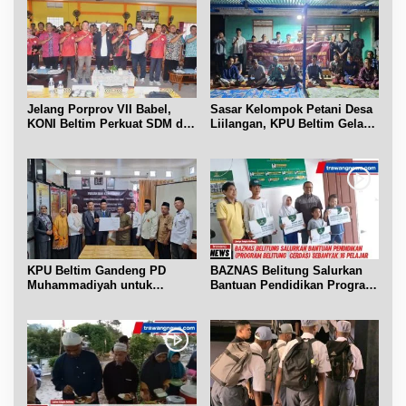
Jelang Porprov VII Babel,
Sasar Kelompok Petani Desa
KONI Beltim Perkuat SDM di
Liilangan, KPU Beltim Gelar
bidang keolahragaan
Sosdiklih
KPU Beltim Gandeng PD
BAZNAS Belitung Salurkan
Muhammadiyah untuk
Bantuan Pendidikan Program
Pendidikan Pemilih
Belitung Cerdas