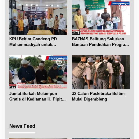
KPU Beltim Gandeng PD
BAZNAS Belitung Salurkan
Muhammadiyah untuk
Bantuan Pendidikan Program
Pendidikan Pemilih
Belitung Cerdas
Jumat Berkah Melampun
32 Calon Paskibraka Beltim
Gratis di Kediaman H. Pipit
Mulai Digembleng
Chandra Desa Air Seruk
News Feed