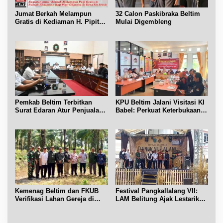
Jumat Berkah Melampun
32 Calon Paskibraka Beltim
Gratis di Kediaman H. Pipit
Mulai Digembleng
Chandra Desa Air Seruk
Pemkab Beltim Terbitkan
KPU Beltim Jalani Visitasi KI
Surat Edaran Atur Penjualan
Babel: Perkuat Keterbukaan
BBM Subsidi
Informasi Publik
Kemenag Beltim dan FKUB
Festival Pangkallalang VII:
Verifikasi Lahan Gereja di
LAM Belitung Ajak Lestarikan
Simpang Renggiang
Budaya