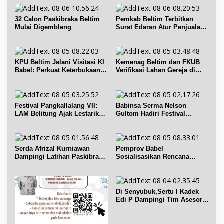
32 Calon Paskibraka Beltim
Pemkab Beltim Terbitkan
Mulai Digembleng
Surat Edaran Atur Penjualan
BBM Subsidi
KPU Beltim Jalani Visitasi KI
Kemenag Beltim dan FKUB
Babel: Perkuat Keterbukaan
Verifikasi Lahan Gereja di
Informasi Publik
Simpang Renggiang
Festival Pangkallalang VII:
Babinsa Serma Nelson
LAM Belitung Ajak Lestarikan
Gultom Hadiri Festival
Budaya
Kelurahan Pangkal Lalang
Serda Afrizal Kurniawan
Pemprov Babel
Dampingi Latihan Paskibra
Sosialisasikan Rencana
Kecamatan Dendang
Penerbitan IPR di Gantung
Di Senyubuk,Sertu I Kadek
Edi P Dampingi Tim Asesor
UNESCO Global Geopark