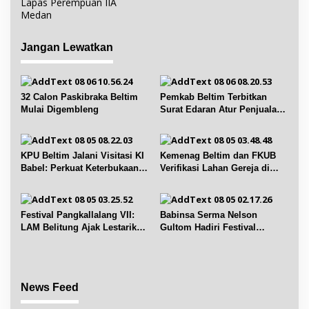
i
Lapas Perempuan IIA
Medan
g
a
Jangan Lewatkan
s
i
p
32 Calon Paskibraka Beltim
Pemkab Beltim Terbitkan
o
Mulai Digembleng
Surat Edaran Atur Penjualan
s
BBM Subsidi
KPU Beltim Jalani Visitasi KI
Kemenag Beltim dan FKUB
Babel: Perkuat Keterbukaan
Verifikasi Lahan Gereja di
Informasi Publik
Simpang Renggiang
Festival Pangkallalang VII:
Babinsa Serma Nelson
LAM Belitung Ajak Lestarikan
Gultom Hadiri Festival
Budaya
Kelurahan Pangkal Lalang
News Feed