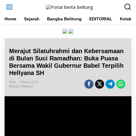
L
e
w
a
Home
Sejarah
Bangka Belitung
EDITORIAL
Kelakar
t
i
k
e
k
Merajut Silatuhrahmi dan Kebersamaan
o
n
di Bulan Suci Ramadhan: Buka Puasa
t
Bersama Wakil Gubernur Babel Terpilih
e
Hellyana SH
n
Sma
6 Maret 2025
Bangka Belitung