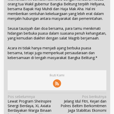
orang tua Wakil gubernur Bangka Belitung terpilih Hellyana,
bersama Bapak Haji Muhdi dan Haja Mak Aha. Hal ini
memberikan sentuhan kekeluargaan yang lebih erat dalam
menjalin hubungan antara masyarakat dan pemerintahan.
Seusai tausiyah dan doa bersama, para tamu menikmati
hidangan berbuka puasa dalam suasana penuh kehangatan,
yang kemudian diakhiri dengan salat Magrib berjamaah.
Acara ini tidak hanya menjadi ajang berbuka puasa
bersama, tetapi juga memperkuat persaudaraan dan
kebersamaan di tengah masyarakat Bangka Belitung.*
Ikuti Kami
N
Pos sebelumnya
Pos berikutnya
Lewat Program SheInspire
Jelang Idul Fitri, Kejari dan
a
Sinergi Berdaya, XL Axiata
Polres Beltim Berkomitmen
v
Berdayakan Warga Binaan
Jaga Stabilitas Ekonomi