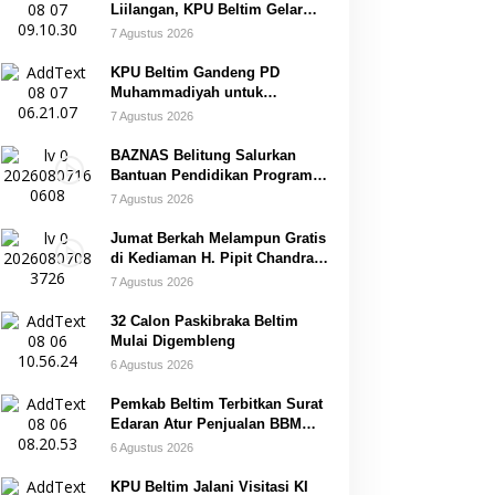
Liilangan, KPU Beltim Gelar
Sosdiklih
7 Agustus 2026
KPU Beltim Gandeng PD
Muhammadiyah untuk
Pendidikan Pemilih
7 Agustus 2026
BAZNAS Belitung Salurkan
Bantuan Pendidikan Program
Belitung Cerdas
7 Agustus 2026
Jumat Berkah Melampun Gratis
di Kediaman H. Pipit Chandra
Desa Air Seruk
7 Agustus 2026
32 Calon Paskibraka Beltim
Mulai Digembleng
6 Agustus 2026
Pemkab Beltim Terbitkan Surat
Edaran Atur Penjualan BBM
Subsidi
6 Agustus 2026
KPU Beltim Jalani Visitasi KI