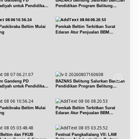
im Gandeng PD
BAZNAS Belitung Salurkan Bantuan
r
a
b
iyah untuk Pendidikan
Pendidikan Program Belitung
i
y
a
Cerdas
M
a
g
e
n
a
n
g
i
Paskibraka Beltim Mulai
Pemkab Beltim Terbitkan Surat
t
B
e
ng
Edaran Atur Penjualan BBM
e
e
t
Subsidi
r
r
a
i
j
l
P
a
a
e
y
s
n
e
e
d
D
p
i
e
e
d
s
im Gandeng PD
BAZNAS Belitung Salurkan Bantuan
m
i
a
iyah untuk Pendidikan
Pendidikan Program Belitung
b
k
K
Cerdas
a
a
e
n
n
c
g
d
i
Paskibraka Beltim Mulai
Pemkab Beltim Terbitkan Surat
u
a
ng
Edaran Atur Penjualan BBM
p
n
Subsidi
n
u
a
K
t
n
e
,
p
Beltim dan FKUB
Festival Pangkallalang VII: LAM
b
M
a