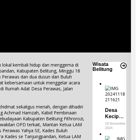
Wisata
 lokal kembali hidup dan menggema di
Belitung
andan, Kabupaten Belitung, Minggu 18
n Perawas dan dua dusun dari Buluh
t kebersamaan untuk menggelar acara
di Rumah Adat Desa Perawas, Jalan
khidmat sekaligus meriah, dengan dihadiri
Desa
ung Achmad Hamzah, Kabid Pembinaan
Keciput
budayaan Kabupaten Belitung Fithrorozi,
Raih
erwakilan OPD terkait, Mantan Ketua LAM
18 November
2024
Juara III
es Perawas Yahya SE, Kades Buluh
di ADWI
ra Kades se Tanjungpandan, Ketua LAM
E