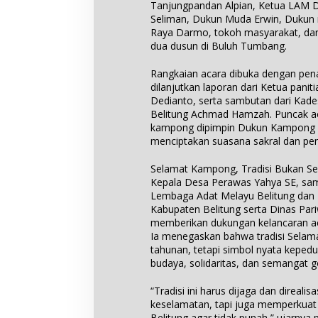
Tanjungpandan Alpian, Ketua LAM 
Seliman, Dukun Muda Erwin, Dukun
Raya Darmo, tokoh masyarakat, da
dua dusun di Buluh Tumbang.
Rangkaian acara dibuka dengan pen
dilanjutkan laporan dari Ketua pani
Dedianto, serta sambutan dari Kad
Belitung Achmad Hamzah. Puncak ac
kampong dipimpin Dukun Kampong 
menciptakan suasana sakral dan pen
Selamat Kampong, Tradisi Bukan Se
Kepala Desa Perawas Yahya SE, samp
Lembaga Adat Melayu Belitung dan 
Kabupaten Belitung serta Dinas Par
memberikan dukungan kelancaran aca
Ia menegaskan bahwa tradisi Sela
tahunan, tetapi simbol nyata kepedu
budaya, solidaritas, dan semangat 
“Tradisi ini harus dijaga dan direal
keselamatan, tapi juga memperkua
Belitung agar tidak punah,” ujarnya