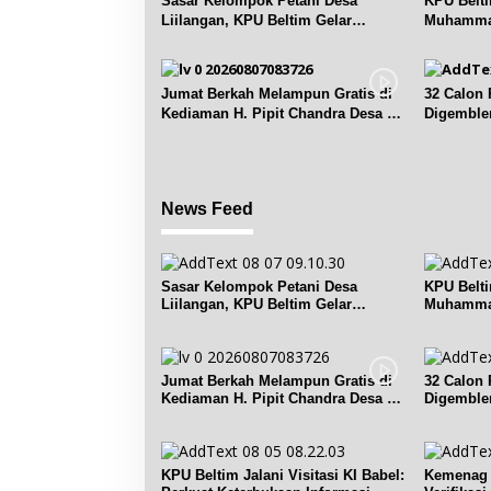
p
Sasar Kelompok Petani Desa
KPU Belt
Liilangan, KPU Beltim Gelar
Muhammad
o
Sosdiklih
Pemilih
s
Jumat Berkah Melampun Gratis di
32 Calon 
Kediaman H. Pipit Chandra Desa Air
Digemble
Seruk
News Feed
Sasar Kelompok Petani Desa
KPU Belt
Liilangan, KPU Beltim Gelar
Muhammad
Sosdiklih
Pemilih
Jumat Berkah Melampun Gratis di
32 Calon 
Kediaman H. Pipit Chandra Desa Air
Digemble
Seruk
KPU Beltim Jalani Visitasi KI Babel:
Kemenag 