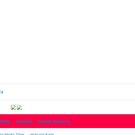
cy
ORIAL
Kelakar
Wisata Belitung
n Media Siber
Hubungi Kami