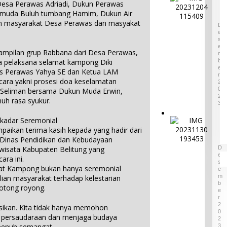
2024:
Desa Perawas Adriadi, Dukun Perawas
m
Pratiwi
 muda Buluh tumbang Hamim, Dukun Air
p
4
n masyarakat Desa Perawas dan masyakat
Perucha
a
D
,S.S.,M.H
E
t
S
.,NL.P,
W
E
ampilan grup Rabbana dari Desa Perawas,
Kepala
a
M
tia pelaksana selamat kampong Diki
B
r
Desa
E
es Perawas Yahya SE dan Ketua LAM
i
Keciput
R
s
ara yakni prosesi doa keselamatan
2
Sampaik
a
0
Seliman bersama Dukun Muda Erwin,
an rasa
2
n
uh rasa syukur.
syukurn
3
B
ya atas
u
kadar Seremonial
I
penghar
d
aikan terima kasih kepada yang hadir dari
k
gaan ini.
a
Dinas Pendidikan dan Kebudayaan
o
1
y
n
iwisata Kabupaten Belitung yang
D
a
E
P
ra ini.
T
S
i
mat Kampong bukan hanya seremonial
E
a
n
M
lian masyarakat terhadap kelestarian
k
B
t
gotong royong.
B
E
u
R
e
M
2
isasikan. Kita tidak hanya memohon
n
a
0
t persaudaraan dan menjaga budaya
d
2
s
 penuh semangat.
a
3