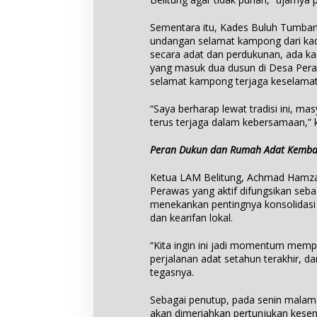
Sementara itu, Kades Buluh Tumban
undangan selamat kampong dari ka
secara adat dan perdukunan, ada k
yang masuk dua dusun di Desa Pera
selamat kampong terjaga keselamat
“Saya berharap lewat tradisi ini, ma
terus terjaga dalam kebersamaan,” 
Peran Dukun dan Rumah Adat Kembal
Ketua LAM Belitung, Achmad Hamza
Perawas yang aktif difungsikan sebag
menekankan pentingnya konsolidasi p
dan kearifan lokal.
“Kita ingin ini jadi momentum mempe
perjalanan adat setahun terakhir, d
tegasnya.
Sebagai penutup, pada senin malam 
akan dimeriahkan pertunjukan keseni