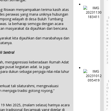
u
d
k
P
a
g Riswan menyampaikan terima kasih atas
P
a
r
des perawas yang mana uniknya hubungan
u
g
i
3
ampong wilayah di desa Buluh Tumbang
l
e
0
P
was. Ia berharap semoga dengan acara
a
N
l
r
an masyarakat da dijauhkan dari bencana.
u
O
a
o
V
B
r
v
E
e
syarakat kita dijauhkan dari marabahaya dan
M
a
i
l
katanya.
B
n
n
E
i
S
s
R
t
i Sentral
e
2
i
u
0
n
B
n
2
i
h, mengapresiasi keberadaan Rumah Adat
a
3
g
d
ai pusat kegiatan adat. Ia juga
b
,
a
e
ara dukun sebagai penjaga nilai-nilai luhur
D
L
n
l
i
A
B
T
g
1
M
u
e
a
2
rkuat tali silaturahmi, mengevaluasi
B
d
O
r
g
an menjaga tradisi gotong royong,”
e
K
a
i
a
l
T
y
m
s
O
i
a
a
B
K
t
19 Mei 2025, (malam selasa) harinya acara
E
D
S
e
u
an tradisional Becampak yang digelar di
R
e
e