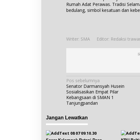
Rumah Adat Perawas. Tradisi Sela
bedulang, simbol kesatuan dan keb
Writer: SMA
Editor: Redaksi tra
I
N
Pos sebelumnya
Senator Darmansyah Husein
a
Sosialisasikan Empat Pilar
v
Kebangsaan di SMAN 1
i
Tanjungpandan
g
Jangan Lewatkan
a
s
i