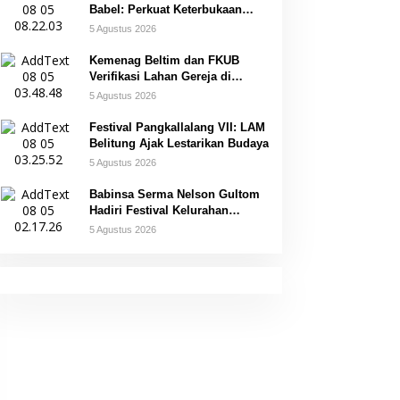
Babel: Perkuat Keterbukaan
Informasi Publik
5 Agustus 2026
Kemenag Beltim dan FKUB
Verifikasi Lahan Gereja di
Simpang Renggiang
5 Agustus 2026
Festival Pangkallalang VII: LAM
Belitung Ajak Lestarikan Budaya
5 Agustus 2026
Babinsa Serma Nelson Gultom
Hadiri Festival Kelurahan
Pangkal Lalang
5 Agustus 2026