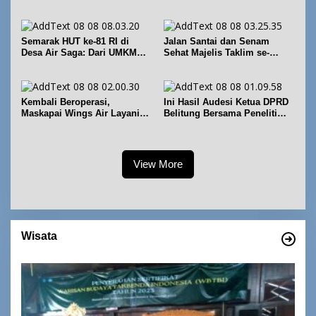
Fasilitas PT. TImah Tbk
Semarak HUT ke-81 RI di
Jalan Santai dan Senam
Desa Air Saga: Dari UMKM
Sehat Majelis Taklim se-
hingga Sejumlah Lomba
Kecamatan Sijuk
Kembali Beroperasi,
Ini Hasil Audesi Ketua DPRD
Maskapai Wings Air Layani
Belitung Bersama Peneliti
Rute Belitung-Pangkalpinang
IPB dan Prancis
View More
Wisata