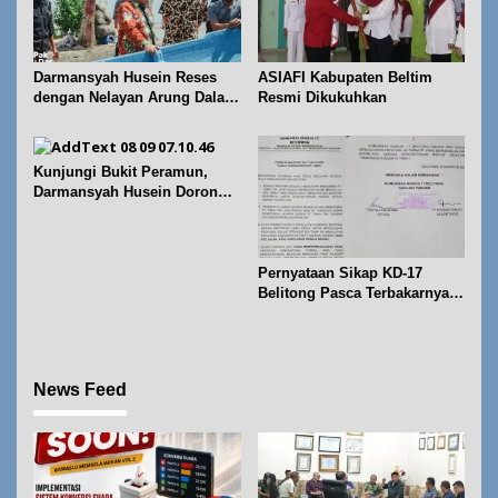
Darmansyah Husein Reses
ASIAFI Kabupaten Beltim
dengan Nelayan Arung Dalam
Resmi Dikukuhkan
di Kecamatan Koba
Kunjungi Bukit Peramun,
Darmansyah Husein Dorong
Geosite Babel Naik Kelas
Pernyataan Sikap KD-17
Belitong Pasca Terbakarnya
Fasilitas PT. TImah Tbk
News Feed