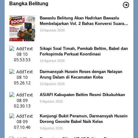
Bangka Belitung
Bawaslu Belitung Akan Hadirkan Bawaslu
Membelajarkan Vol. 2 Bahas Konversi Suara
dan Alokasi Kursi
10 Agustus 2026
Sikapi Soal Timah, Pemkab Beltim, Babel dan
Forkopimda Perkuat Koordinasi
10 Agustus 2026
Darmansyah Husein Reses dengan Nelayan
Arung Dalam di Kecamatan Koba
10 Agustus 2026
ASIAFI Kabupaten Beltim Resmi Dikukuhkan
9 Agustus 2026
Kunjungi Bukit Peramun, Darmansyah Husein
Dorong Geosite Babel Naik Kelas
9 Agustus 2026