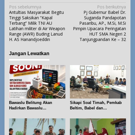
N
Pos sebelumnya
Pos berikutnya
Antultias Masyarakat Begitu
Pj Gubernur Babel Dr.
a
Tinggi Saksikan “Kapal
Suganda Pandapotan
v
Terbang” Milik TNI AU
Pasaribu, AP., M.Si, M.Si
i
Latihan militer di Air Weapon
Pimpin Upacara Peringatan
Range (AWR) Buding Lanud
HUT SMA Negeri 2
g
H. AS Hanandjoeddin
Tanjungpandan Ke – 32
a
s
Jangan Lewatkan
i
p
o
s
Bawaslu Belitung Akan
Sikapi Soal Timah, Pemkab
Hadirkan Bawaslu
Beltim, Babel dan
Membelajarkan Vol. 2 Bahas
Forkopimda Perkuat
Konversi Suara dan Alokasi
Koordinasi
Kursi