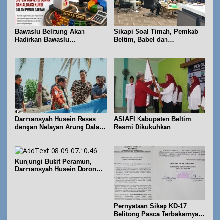
Bawaslu Belitung Akan
Sikapi Soal Timah, Pemkab
Hadirkan Bawaslu
Beltim, Babel dan
Membelajarkan Vol. 2 Bahas
Forkopimda Perkuat
Konversi Suara dan Alokasi
Koordinasi
Kursi
Darmansyah Husein Reses
ASIAFI Kabupaten Beltim
dengan Nelayan Arung Dalam
Resmi Dikukuhkan
di Kecamatan Koba
Kunjungi Bukit Peramun,
Darmansyah Husein Dorong
Geosite Babel Naik Kelas
Pernyataan Sikap KD-17
Belitong Pasca Terbakarnya