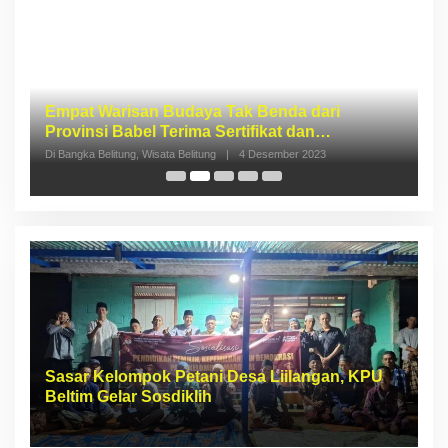
I
S
p
Di 
Sasar Kelompok Petani Desa Liilangan, KPU
Beltim Gelar Sosdiklih