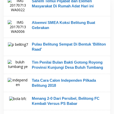
P
Sanem Temui Pejabat dan Elemen
o
Masyarakat Di Rumah Adat Hari ini
r
t
a
l
Aloemni SMEA Koksi Belitung Buat
B
Gebrakan
e
r
i
t
Pulau Belitung Sempat Di Bentuk ‘Billiton
a
B
Raad’
e
l
i
Tim Penilai Bulan Bakti Gotong Royong
t
Provinsi Kunjungi Desa Buluh Tumbang
u
n
g
Tata Cara Calon Independen Pilkada
Belitung 2018
Menang 2-0 Dari Persibel, Belitong FC
Kembali Versus PS Babar