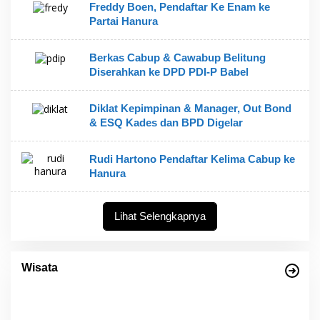
Freddy Boen, Pendaftar Ke Enam ke
Partai Hanura
Berkas Cabup & Cawabup Belitung
Diserahkan ke DPD PDI-P Babel
Diklat Kepimpinan & Manager, Out Bond
& ESQ Kades dan BPD Digelar
Rudi Hartono Pendaftar Kelima Cabup ke
Hanura
Lihat Selengkapnya
Empat Warisan Budaya Tak Benda dari
Provinsi Babel Terima Sertifikat dan
Wisata
Penghargaan dari Menteri Pendidikan dan
Di Bangka Belitung, Wisata Belitung
|
4 Desember 2023
Kebudayaan RI