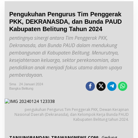
Pengukuhan Pengurus Tim Penggerak
PKK, DEKRANASDA, dan Bunda PAUD
Kabupaten Belitung Tahun 2024
pentingnya sinergi antara Tim Penggerak PKK,
Dekranasda, dan Bunda PAUD dalam mendukung
pembangunan di Kabupaten Belitung. Menurutnya,
kesejahteraan keluarga, sektor perekonomian, dan
pendidikan anak menjadi fokus utama dalam upaya
pemberdayaan.
Sma
24 Januari 2024
Bangka Belitung
pengukuhan Pengurus Tim Penggerak PKK, Dewan Kerajinan
Nasional Daerah (Dekranasda), dan Kelompok Kerja Bunda PAUD
Kabupaten Belitung tahun 2024.
TANJUNGPANDAN: TRAWANGNEWS.COM:
Gedung