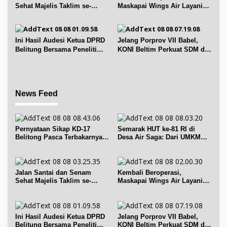
Sehat Majelis Taklim se-
Maskapai Wings Air Layani
Kecamatan Sijuk
Rute Belitung-Pangkalpinang
Ini Hasil Audesi Ketua DPRD
Jelang Porprov VII Babel,
Belitung Bersama Peneliti
KONI Beltim Perkuat SDM di
IPB dan Prancis
bidang keolahragaan
News Feed
Pernyataan Sikap KD-17
Semarak HUT ke-81 RI di
Belitong Pasca Terbakarnya
Desa Air Saga: Dari UMKM
Fasilitas PT. TImah Tbk
hingga Sejumlah Lomba
Jalan Santai dan Senam
Kembali Beroperasi,
Sehat Majelis Taklim se-
Maskapai Wings Air Layani
Kecamatan Sijuk
Rute Belitung-Pangkalpinang
Ini Hasil Audesi Ketua DPRD
Jelang Porprov VII Babel,
Belitung Bersama Peneliti
KONI Beltim Perkuat SDM di