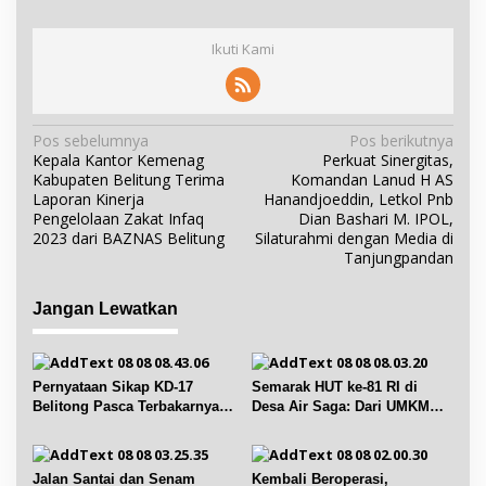
Ikuti Kami
N
Pos sebelumnya
Pos berikutnya
Kepala Kantor Kemenag
Perkuat Sinergitas,
a
Kabupaten Belitung Terima
Komandan Lanud H AS
v
Laporan Kinerja
Hanandjoeddin, Letkol Pnb
i
Pengelolaan Zakat Infaq
Dian Bashari M. IPOL,
2023 dari BAZNAS Belitung
Silaturahmi dengan Media di
g
Tanjungpandan
a
s
Jangan Lewatkan
i
p
o
Pernyataan Sikap KD-17
Semarak HUT ke-81 RI di
s
Belitong Pasca Terbakarnya
Desa Air Saga: Dari UMKM
Fasilitas PT. TImah Tbk
hingga Sejumlah Lomba
Jalan Santai dan Senam
Kembali Beroperasi,