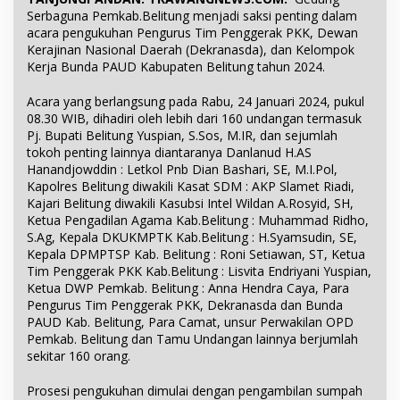
Serbaguna Pemkab.Belitung menjadi saksi penting dalam
acara pengukuhan Pengurus Tim Penggerak PKK, Dewan
Kerajinan Nasional Daerah (Dekranasda), dan Kelompok
Kerja Bunda PAUD Kabupaten Belitung tahun 2024.
Acara yang berlangsung pada Rabu, 24 Januari 2024, pukul
08.30 WIB, dihadiri oleh lebih dari 160 undangan termasuk
Pj. Bupati Belitung Yuspian, S.Sos, M.IR, dan sejumlah
tokoh penting lainnya diantaranya Danlanud H.AS
Hanandjowddin : Letkol Pnb Dian Bashari, SE, M.I.Pol,
Kapolres Belitung diwakili Kasat SDM : AKP Slamet Riadi,
Kajari Belitung diwakili Kasubsi Intel Wildan A.Rosyid, SH,
Ketua Pengadilan Agama Kab.Belitung : Muhammad Ridho,
S.Ag, Kepala DKUKMPTK Kab.Belitung : H.Syamsudin, SE,
Kepala DPMPTSP Kab. Belitung : Roni Setiawan, ST, Ketua
Tim Penggerak PKK Kab.Belitung : Lisvita Endriyani Yuspian,
Ketua DWP Pemkab. Belitung : Anna Hendra Caya, Para
Pengurus Tim Penggerak PKK, Dekranasda dan Bunda
PAUD Kab. Belitung, Para Camat, unsur Perwakilan OPD
Pemkab. Belitung dan Tamu Undangan lainnya berjumlah
sekitar 160 orang.
Prosesi pengukuhan dimulai dengan pengambilan sumpah