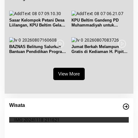
IPB dan Prancis
bidang keolahragaan
Sasar Kelompok Petani Desa
KPU Beltim Gandeng PD
Liilangan, KPU Beltim Gelar
Muhammadiyah untuk
Sosdiklih
Pendidikan Pemilih
BAZNAS Belitung Salurkan
Jumat Berkah Melampun
Bantuan Pendidikan Program
Gratis di Kediaman H. Pipit
Belitung Cerdas
Chandra Desa Air Seruk
View More
Wisata