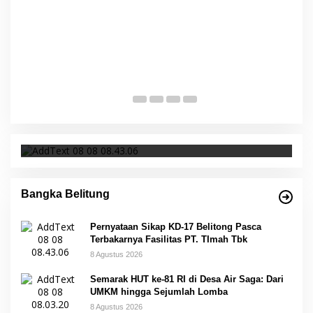
Empat Warisan Budaya Tak Benda dari
I
Provinsi Babel Terima Sertifikat dan
S
Penghargaan dari Menteri Pendidikan dan
p
Di Bangka Belitung, Wisata Belitung
|
4 Desember 2023
Di 
Kebudayaan RI
Pernyataan Sikap KD-17 Belitong Pasca
Terbakarnya Fasilitas PT. TImah Tbk
Bangka Belitung
Pernyataan Sikap KD-17 Belitong Pasca
Terbakarnya Fasilitas PT. TImah Tbk
8 Agustus 2026
Semarak HUT ke-81 RI di Desa Air Saga: Dari
UMKM hingga Sejumlah Lomba
8 Agustus 2026