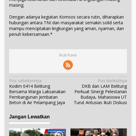
masing.
Dengan adanya kegiatan Komsos secara rutin, diharapkan
hubungan antara TNI dan masyarakat semakin solid serta
mampu menciptakan lingkungan yang aman, nyaman, dan
penuh kebersamaan.*
Ikuti Kami
N
Pos sebelumnya
Pos berikutnya
Kodim 0414 Belitung
DKB dan LAM Belitung
a
Bersama Warga Laksanakan
Perkuat Sinergi Pelestarian
v
Pembangunan Jembatan
Budaya, Mahasiswa UT
i
Beton di Air Pelampang Jaya
Turut Antusias Ikuti Diskusi
g
a
Jangan Lewatkan
s
i