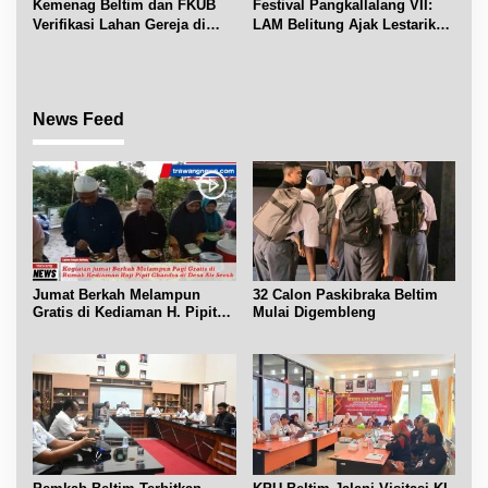
Kemenag Beltim dan FKUB
Festival Pangkallalang VII:
Verifikasi Lahan Gereja di
LAM Belitung Ajak Lestarikan
Simpang Renggiang
Budaya
News Feed
Jumat Berkah Melampun
32 Calon Paskibraka Beltim
Gratis di Kediaman H. Pipit
Mulai Digembleng
Chandra Desa Air Seruk