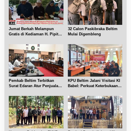
p
o
s
Jumat Berkah Melampun
32 Calon Paskibraka Beltim
Gratis di Kediaman H. Pipit
Mulai Digembleng
Chandra Desa Air Seruk
Pemkab Beltim Terbitkan
KPU Beltim Jalani Visitasi KI
Surat Edaran Atur Penjualan
Babel: Perkuat Keterbukaan
BBM Subsidi
Informasi Publik