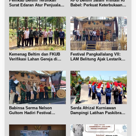
Pemkab Beltim Terbitkan
KPU Beltim Jalani Visitasi KI
Surat Edaran Atur Penjualan
Babel: Perkuat Keterbukaan
BBM Subsidi
Informasi Publik
Kemenag Beltim dan FKUB
Festival Pangkallalang VII:
Verifikasi Lahan Gereja di
LAM Belitung Ajak Lestarikan
Simpang Renggiang
Budaya
Babinsa Serma Nelson
Serda Afrizal Kurniawan
Gultom Hadiri Festival
Dampingi Latihan Paskibra
Kelurahan Pangkal Lalang
Kecamatan Dendang