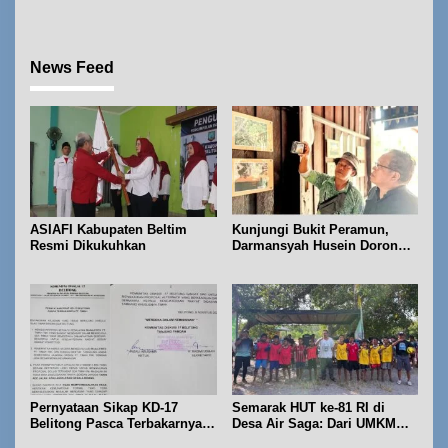
News Feed
ASIAFI Kabupaten Beltim
Kunjungi Bukit Peramun,
Resmi Dikukuhkan
Darmansyah Husein Dorong
Geosite Babel Naik Kelas
Pernyataan Sikap KD-17
Semarak HUT ke-81 RI di
Belitong Pasca Terbakarnya
Desa Air Saga: Dari UMKM
Fasilitas PT. TImah Tbk
hingga Sejumlah Lomba