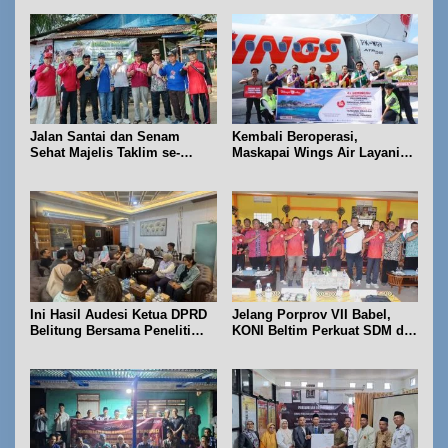
Jalan Santai dan Senam
Kembali Beroperasi,
Sehat Majelis Taklim se-
Maskapai Wings Air Layani
Kecamatan Sijuk
Rute Belitung-Pangkalpinang
Ini Hasil Audesi Ketua DPRD
Jelang Porprov VII Babel,
Belitung Bersama Peneliti
KONI Beltim Perkuat SDM di
IPB dan Prancis
bidang keolahragaan