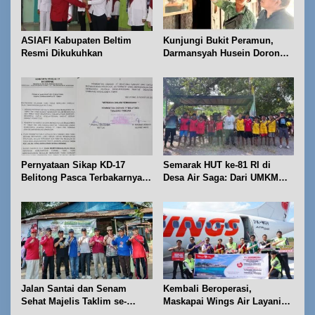
s
ASIAFI Kabupaten Beltim
Kunjungi Bukit Peramun,
Resmi Dikukuhkan
Darmansyah Husein Dorong
Geosite Babel Naik Kelas
Pernyataan Sikap KD-17
Semarak HUT ke-81 RI di
Belitong Pasca Terbakarnya
Desa Air Saga: Dari UMKM
Fasilitas PT. TImah Tbk
hingga Sejumlah Lomba
Jalan Santai dan Senam
Kembali Beroperasi,
Sehat Majelis Taklim se-
Maskapai Wings Air Layani
Kecamatan Sijuk
Rute Belitung-Pangkalpinang