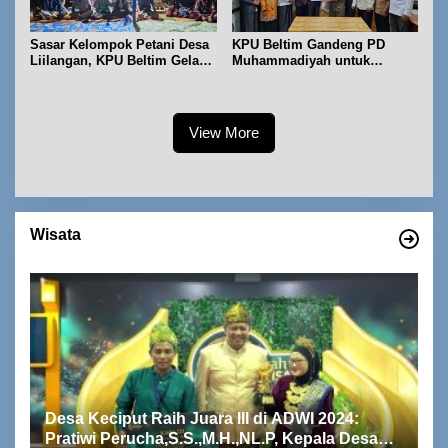
Sasar Kelompok Petani Desa
KPU Beltim Gandeng PD
Liilangan, KPU Beltim Gelar
Muhammadiyah untuk
Sosdiklih
Pendidikan Pemilih
View More
Wisata
Empat Warisan Budaya Tak Benda dari
I
Provinsi Babel Terima Sertifikat dan
S