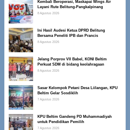
Kembali Beroperasi, Maskapai Wings Air
Layani Rute Belitung-Pangkalpinang
8 Agustus 2026
Ini Hasil Audesi Ketua DPRD Belitung
Bersama Peneliti IPB dan Prancis
8 Agustus 2026
Jelang Porprov VII Babel, KONI Beltim
Perkuat SDM di bidang keolahragaan
8 Agustus 2026
Sasar Kelompok Petani Desa Liilangan, KPU
Beltim Gelar Sosdiklih
7 Agustus 2026
KPU Beltim Gandeng PD Muhammadiyah
untuk Pendidikan Pemilih
7 Agustus 2026