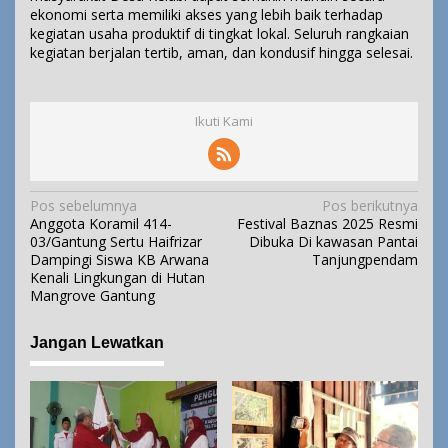
ekonomi serta memiliki akses yang lebih baik terhadap
kegiatan usaha produktif di tingkat lokal. Seluruh rangkaian
kegiatan berjalan tertib, aman, dan kondusif hingga selesai.
Ikuti Kami
N
Pos sebelumnya
Pos berikutnya
Anggota Koramil 414-
Festival Baznas 2025 Resmi
a
03/Gantung Sertu Haifrizar
Dibuka Di kawasan Pantai
v
Dampingi Siswa KB Arwana
Tanjungpendam
i
Kenali Lingkungan di Hutan
Mangrove Gantung
g
a
Jangan Lewatkan
s
i
p
o