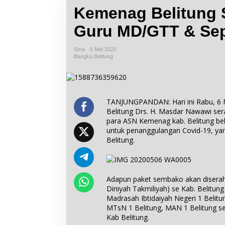
Kemenag Belitung 
Guru MD/GTT & Sep
Sma
6 Mei 2020
Bangka Belitung
TANJUNGPANDAN: Hari ini Rabu, 6 
Belitung Drs. H. Masdar Nawawi se
para ASN Kemenag kab. Belitung be
untuk penanggulangan Covid-19, ya
Belitung.
Adapun paket sembako akan disera
Diniyah Takmiliyah) se Kab. Belitung
Madrasah Ibtidaiyah Negeri 1 Belit
MTsN 1 Belitung, MAN 1 Belitung s
Kab Belitung.