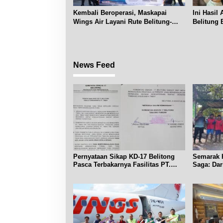
Kembali Beroperasi, Maskapai
Ini Hasil
Wings Air Layani Rute Belitung-
Belitung 
Pangkalpinang
Prancis
News Feed
Pernyataan Sikap KD-17 Belitong
Semarak H
Pasca Terbakarnya Fasilitas PT.
Saga: Da
TImah Tbk
Lomba