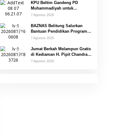
KPU Beltim Gandeng PD
Muhammadiyah untuk
Pendidikan Pemilih
7 Agustus 2026
BAZNAS Belitung Salurkan
Bantuan Pendidikan Program
Belitung Cerdas
7 Agustus 2026
Jumat Berkah Melampun Gratis
di Kediaman H. Pipit Chandra
Desa Air Seruk
7 Agustus 2026