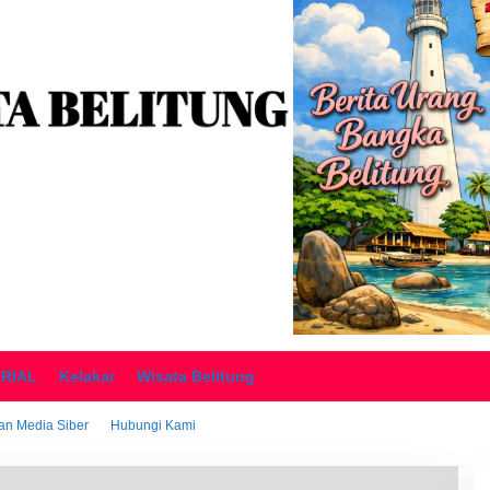
ORIAL
Kelakar
Wisata Belitung
n Media Siber
Hubungi Kami