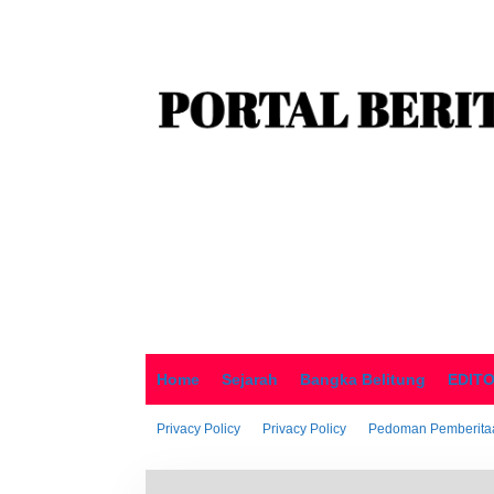
o
n
t
e
n
Home
Sejarah
Bangka Belitung
EDIT
Privacy Policy
Privacy Policy
Pedoman Pemberitaa