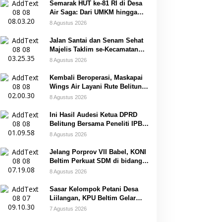
Semarak HUT ke-81 RI di Desa
Air Saga: Dari UMKM hingga
Sejumlah Lomba
8 Agustus 2026
Jalan Santai dan Senam Sehat
Majelis Taklim se-Kecamatan
Sijuk
8 Agustus 2026
Kembali Beroperasi, Maskapai
Wings Air Layani Rute Belitung-
Pangkalpinang
8 Agustus 2026
Ini Hasil Audesi Ketua DPRD
Belitung Bersama Peneliti IPB
dan Prancis
8 Agustus 2026
Jelang Porprov VII Babel, KONI
Beltim Perkuat SDM di bidang
keolahragaan
8 Agustus 2026
Sasar Kelompok Petani Desa
Liilangan, KPU Beltim Gelar
Sosdiklih
7 Agustus 2026