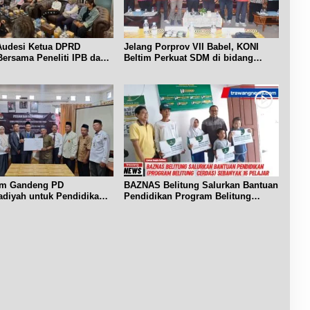
d
l
i
a
a
w
y
m
i
a
K
s
 Audesi Ketua DPRD
Jelang Porprov VII Babel, KONI
a
e
a
Bersama Peneliti IPB dan
Beltim Perkuat SDM di bidang
n
m
keolahragaan
t
R
e
a
I
r
B
i
e
a
l
h
i
a
t
n
u
U
n
r
g
im Gandeng PD
BAZNAS Belitung Salurkan Bantuan
a
.
iyah untuk Pendidikan
Pendidikan Program Belitung
n
Cerdas
g
P
e
s
i
s
e
r