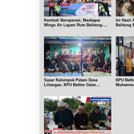
Kembali Beroperasi, Maskapai
Ini Hasil
Wings Air Layani Rute Belitung-
Belitung 
Pangkalpinang
Prancis
Sasar Kelompok Petani Desa
KPU Belt
Liilangan, KPU Beltim Gelar
Muhammad
Sosdiklih
Pemilih