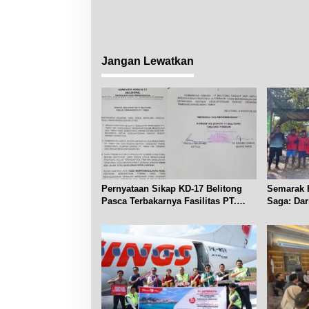
Jangan Lewatkan
Pernyataan Sikap KD-17 Belitong
Semarak H
Pasca Terbakarnya Fasilitas PT.
Saga: Da
TImah Tbk
Lomba