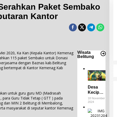
Serahkan Paket Sembako
utaran Kantor
Desa Keciput Raih Juara III di ADWI
2024: Pratiwi
Perucha,S.S.,M.H.,NL.P, Kepala
Di Bangka Belitung, Wisata Belitung
|
18 November
2024
Desa Keciput Sampaikan rasa
syukurnya atas penghargaan ini.
Wisata
Mei 2020, Ka Kan (Kepala Kantor) Kemenag
Belitung
rahkan 115 paket Sembako untuk Donasi
kerjasama dengan Baznas kab.Belitung
ng bertempat di Kantor Kemenag Kab
Desa
Keciput
hkan untuk guru guru MD (Madrasah
Raih
 , para Guru Tidak Tetap ( GTT ) pada
18 November
2024
Juara III
ung dan MIN 2 Belitung di Membalong,
erta masyarakat di seputar kantor Kemenag
di ADWI
E
2024:
m