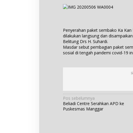
Penyerahan paket sembako Ka Kan 
dilakukan langsung dan disampaika
Belitung Drs H. Suhardi.
Masdar sebut pembagian paket semb
sosial di tengah pandemi covid-19 ini
I
N
Pos sebelumnya
Beliadi Centre Serahkan APD ke
a
Puskesmas Manggar
v
i
g