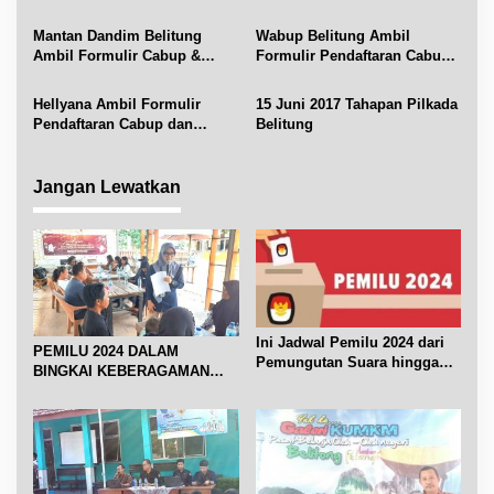
Misterius
Mantan Dandim Belitung
Wabup Belitung Ambil
Ambil Formulir Cabup &
Formulir Pendaftaran Cabup
Cawabup Ke Gerindra
dan Cawabup Ke Gerindra
Hellyana Ambil Formulir
15 Juni 2017 Tahapan Pilkada
Pendaftaran Cabup dan
Belitung
Cawabup Ke Gerindra
Jangan Lewatkan
Ini Jadwal Pemilu 2024 dari
PEMILU 2024 DALAM
Pemungutan Suara hingga
BINGKAI KEBERAGAMAN
Pelantikan Presiden
SUKU DI BELTIM