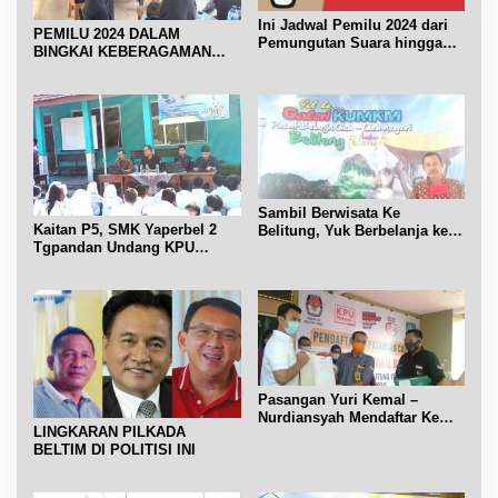
Ini Jadwal Pemilu 2024 dari
PEMILU 2024 DALAM
Pemungutan Suara hingga
BINGKAI KEBERAGAMAN
Pelantikan Presiden
SUKU DI BELTIM
Sambil Berwisata Ke
Kaitan P5, SMK Yaperbel 2
Belitung, Yuk Berbelanja ke
Tgpandan Undang KPU
Galeri Ukm
Belitung Jadi Narsum
tentang Pemilu kaitan Materi
Demokrasi di Lingkungan
Sekolah
Pasangan Yuri Kemal –
Nurdiansyah Mendaftar Ke
LINGKARAN PILKADA
KPU Beltim
BELTIM DI POLITISI INI