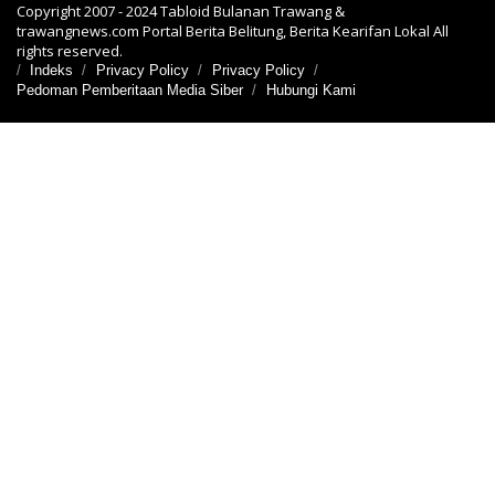
Copyright 2007 - 2024 Tabloid Bulanan Trawang &
trawangnews.com Portal Berita Belitung, Berita Kearifan Lokal All
rights reserved.
Indeks
Privacy Policy
Privacy Policy
Pedoman Pemberitaan Media Siber
Hubungi Kami