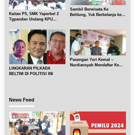
Sambil Berwisata Ke
Kaitan P5, SMK Yaperbel 2
Belitung, Yuk Berbelanja ke
Tgpandan Undang KPU
Galeri Ukm
Belitung Jadi Narsum
tentang Pemilu kaitan Materi
Demokrasi di Lingkungan
Sekolah
Pasangan Yuri Kemal –
Nurdiansyah Mendaftar Ke
LINGKARAN PILKADA
KPU Beltim
BELTIM DI POLITISI INI
News Feed