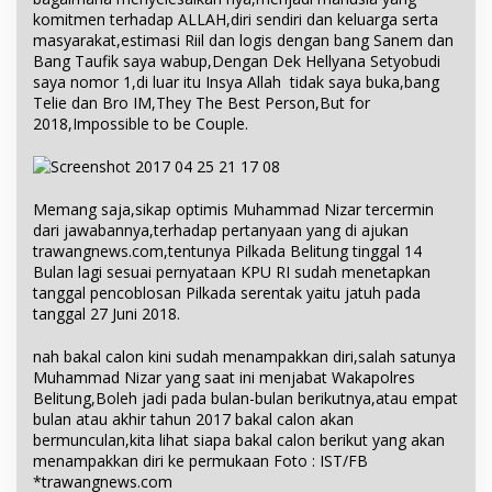
komitmen terhadap ALLAH,diri sendiri dan keluarga serta
masyarakat,estimasi Riil dan logis dengan bang Sanem dan
Bang Taufik saya wabup,Dengan Dek Hellyana Setyobudi
saya nomor 1,di luar itu Insya Allah tidak saya buka,bang
Telie dan Bro IM,They The Best Person,But for
2018,Impossible to be Couple.
Memang saja,sikap optimis Muhammad Nizar tercermin
dari jawabannya,terhadap pertanyaan yang di ajukan
trawangnews.com,tentunya Pilkada Belitung tinggal 14
Bulan lagi sesuai pernyataan KPU RI sudah menetapkan
tanggal pencoblosan Pilkada serentak yaitu jatuh pada
tanggal 27 Juni 2018.
nah bakal calon kini sudah menampakkan diri,salah satunya
Muhammad Nizar yang saat ini menjabat Wakapolres
Belitung,Boleh jadi pada bulan-bulan berikutnya,atau empat
bulan atau akhir tahun 2017 bakal calon akan
bermunculan,kita lihat siapa bakal calon berikut yang akan
menampakkan diri ke permukaan Foto : IST/FB
*trawangnews.com