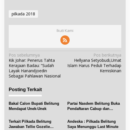
pilkada 2018
Ikuti Kami
N
Pos sebelumnya
Pos berikutnya
Kik Johar: Penerus Tahta
Hellyana Setyobudi,Umat
a
Kerajaan Badau: “Sudah
Islam Harus Peduli Terhadap
v
Layak Hanandjoedin
Kemiskinan
i
Sebagai Pahlawan Nasional
g
a
Posting Terkait
s
i
Bakal Calon Bupati Belitung
Partai Nasdem Belitung Buka
Mendapat Unek-Unek
Pendaftaran Cabup dan
p
Cawabup
o
Terkait Pilkada Belitung
Andeska : Pilkada Belitung
s
Jawaban Tellie Gozelie
Saya Menunggu Last Minute