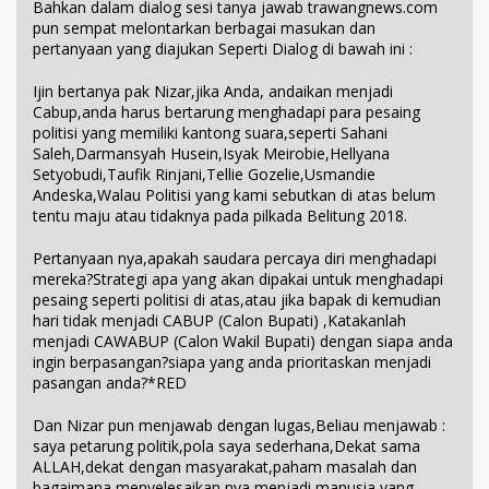
Bahkan dalam dialog sesi tanya jawab trawangnews.com
pun sempat melontarkan berbagai masukan dan
pertanyaan yang diajukan Seperti Dialog di bawah ini :
Ijin bertanya pak Nizar,jika Anda, andaikan menjadi
Cabup,anda harus bertarung menghadapi para pesaing
politisi yang memiliki kantong suara,seperti Sahani
Saleh,Darmansyah Husein,Isyak Meirobie,Hellyana
Setyobudi,Taufik Rinjani,Tellie Gozelie,Usmandie
Andeska,Walau Politisi yang kami sebutkan di atas belum
tentu maju atau tidaknya pada pilkada Belitung 2018.
Pertanyaan nya,apakah saudara percaya diri menghadapi
mereka?Strategi apa yang akan dipakai untuk menghadapi
pesaing seperti politisi di atas,atau jika bapak di kemudian
hari tidak menjadi CABUP (Calon Bupati) ,Katakanlah
menjadi CAWABUP (Calon Wakil Bupati) dengan siapa anda
ingin berpasangan?siapa yang anda prioritaskan menjadi
pasangan anda?*RED
Dan Nizar pun menjawab dengan lugas,Beliau menjawab :
saya petarung politik,pola saya sederhana,Dekat sama
ALLAH,dekat dengan masyarakat,paham masalah dan
bagaimana menyelesaikan nya,menjadi manusia yang