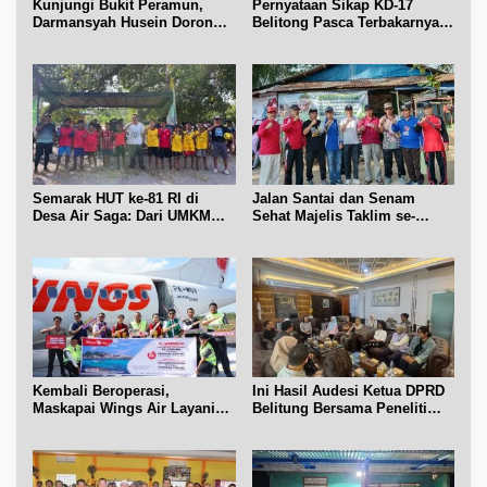
Kunjungi Bukit Peramun,
Pernyataan Sikap KD-17
Darmansyah Husein Dorong
Belitong Pasca Terbakarnya
Geosite Babel Naik Kelas
Fasilitas PT. TImah Tbk
Semarak HUT ke-81 RI di
Jalan Santai dan Senam
Desa Air Saga: Dari UMKM
Sehat Majelis Taklim se-
hingga Sejumlah Lomba
Kecamatan Sijuk
Kembali Beroperasi,
Ini Hasil Audesi Ketua DPRD
Maskapai Wings Air Layani
Belitung Bersama Peneliti
Rute Belitung-Pangkalpinang
IPB dan Prancis