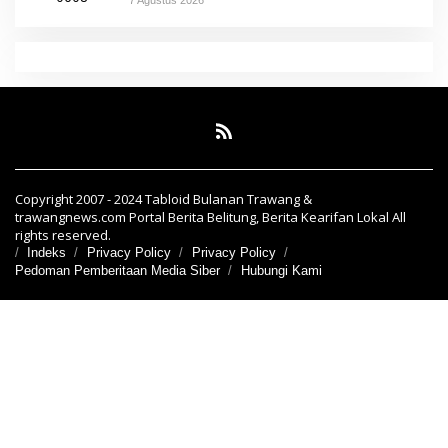
Copyright 2007 - 2024 Tabloid Bulanan Trawang &
trawangnews.com Portal Berita Belitung, Berita Kearifan Lokal All
rights reserved.
Indeks
Privacy Policy
Privacy Policy
Pedoman Pemberitaan Media Siber
Hubungi Kami