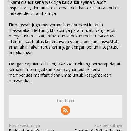
“Kami diaudit sebanyak tiga kali: audit syariah, audit
inspektorat, dan audit eksternal oleh kantor akuntan publik
independen,” tambahnya.
Firmansyah juga menyampaikan apresiasi kepada
masyarakat Belitung, khususnya para muzaki yang terus
menyalurkan zakat, infak, dan sedekah melalui BAZNAS.
“Terima kasih atas kepercayaan yang diberikan. InsyaAllah,
amanah ini akan terus kami jaga dengan penuh integritas,”
pungkasnya.
Dengan capaian WTP ini, BAZNAS Belitung berharap dapat
semakin meningkatkan kepercayaan publik serta
memperluas manfaat dana umat untuk kesejahteraan
masyarakat.
Ikuti Kami
N
Pos sebelumnya
Pos berikutnya
Peringati Hari Kesaktian
Danrem 045/Garuda Jaya