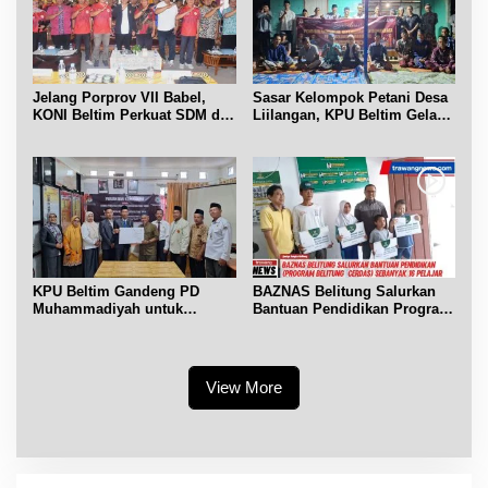
Jelang Porprov VII Babel,
Sasar Kelompok Petani Desa
KONI Beltim Perkuat SDM di
Liilangan, KPU Beltim Gelar
bidang keolahragaan
Sosdiklih
KPU Beltim Gandeng PD
BAZNAS Belitung Salurkan
Muhammadiyah untuk
Bantuan Pendidikan Program
Pendidikan Pemilih
Belitung Cerdas
View More