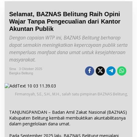
Selamat, BAZNAS Belitung Raih Opini
Wajar Tanpa Pengecualian dari Kantor
Akuntan Publik
Dengan capaian WTP ini, BAZNAS Belitung berharap
dapat semakin meningkatkan kepercayaan publik serta
memperluas manfaat dana umat untuk kesejahteraan
masyarakat.
Sma
3 Oktober 2025
Bangka Belitung
Firmansyah, S.E., S.H., M.H., salah satu pimpinan BAZNAS Belitung,
TANJUNGPANDAN – Badan Amil Zakat Nasional (BAZNAS)
Kabupaten Belitung kembali membuktikan akuntabilitasnya
dalam pengelolaan dana umat.
Pada September 2025 lalu, BAZNAS Belitung menjalani