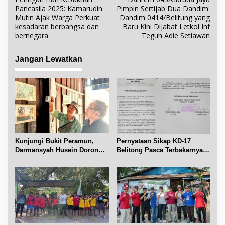
a
Pancasila 2025: Kamarudin
Pimpin Sertijab Dua Dandim:
v
Mutin Ajak Warga Perkuat
Dandim 0414/Belitung yang
i
kesadaran berbangsa dan
Baru Kini Dijabat Letkol Inf
bernegara.
Teguh Adie Setiawan
g
a
Jangan Lewatkan
s
i
p
o
s
Kunjungi Bukit Peramun,
Pernyataan Sikap KD-17
Darmansyah Husein Dorong
Belitong Pasca Terbakarnya
Geosite Babel Naik Kelas
Fasilitas PT. TImah Tbk