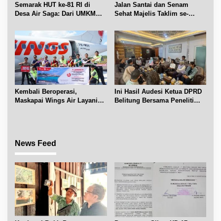
Semarak HUT ke-81 RI di
Jalan Santai dan Senam
Desa Air Saga: Dari UMKM
Sehat Majelis Taklim se-
hingga Sejumlah Lomba
Kecamatan Sijuk
Kembali Beroperasi,
Ini Hasil Audesi Ketua DPRD
Maskapai Wings Air Layani
Belitung Bersama Peneliti
Rute Belitung-Pangkalpinang
IPB dan Prancis
News Feed