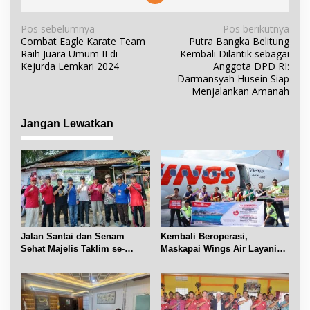
N
Pos sebelumnya
Pos berikutnya
Combat Eagle Karate Team
Putra Bangka Belitung
a
Raih Juara Umum II di
Kembali Dilantik sebagai
v
Kejurda Lemkari 2024
Anggota DPD RI:
i
Darmansyah Husein Siap
Menjalankan Amanah
g
a
Jangan Lewatkan
s
i
p
o
s
Jalan Santai dan Senam
Kembali Beroperasi,
Sehat Majelis Taklim se-
Maskapai Wings Air Layani
Kecamatan Sijuk
Rute Belitung-Pangkalpinang