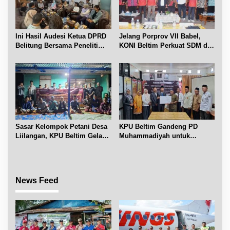
Ini Hasil Audesi Ketua DPRD
Jelang Porprov VII Babel,
Belitung Bersama Peneliti
KONI Beltim Perkuat SDM di
IPB dan Prancis
bidang keolahragaan
Sasar Kelompok Petani Desa
KPU Beltim Gandeng PD
Liilangan, KPU Beltim Gelar
Muhammadiyah untuk
Sosdiklih
Pendidikan Pemilih
News Feed