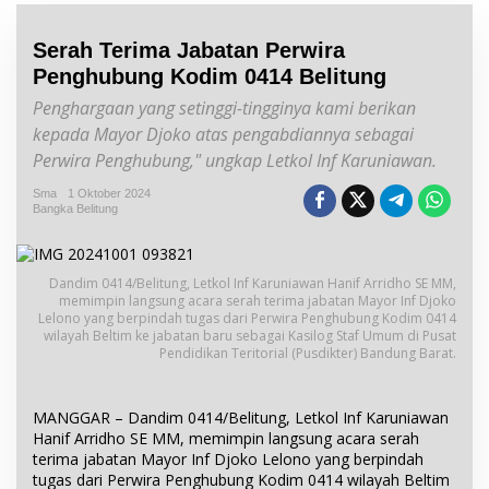
Serah Terima Jabatan Perwira
Penghubung Kodim 0414 Belitung
Penghargaan yang setinggi-tingginya kami berikan
kepada Mayor Djoko atas pengabdiannya sebagai
Perwira Penghubung," ungkap Letkol Inf Karuniawan.
Sma
1 Oktober 2024
Bangka Belitung
Dandim 0414/Belitung, Letkol Inf Karuniawan Hanif Arridho SE MM,
memimpin langsung acara serah terima jabatan Mayor Inf Djoko
Lelono yang berpindah tugas dari Perwira Penghubung Kodim 0414
wilayah Beltim ke jabatan baru sebagai Kasilog Staf Umum di Pusat
Pendidikan Teritorial (Pusdikter) Bandung Barat.
MANGGAR – Dandim 0414/Belitung, Letkol Inf Karuniawan
Hanif Arridho SE MM, memimpin langsung acara serah
terima jabatan Mayor Inf Djoko Lelono yang berpindah
tugas dari Perwira Penghubung Kodim 0414 wilayah Beltim