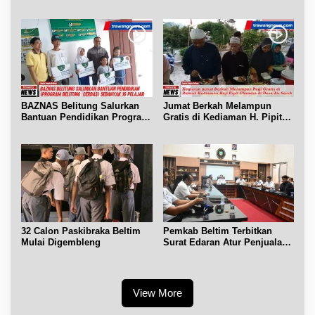
Sosdiklih
Pendidikan Pemilih
BAZNAS Belitung Salurkan
Jumat Berkah Melampun
Bantuan Pendidikan Program
Gratis di Kediaman H. Pipit
Belitung Cerdas
Chandra Desa Air Seruk
32 Calon Paskibraka Beltim
Pemkab Beltim Terbitkan
Mulai Digembleng
Surat Edaran Atur Penjualan
BBM Subsidi
View More