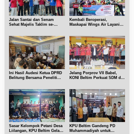
Jalan Santai dan Senam
Kembali Beroperasi,
Sehat Majelis Taklim se-
Maskapai Wings Air Layani
Kecamatan Sijuk
Rute Belitung-Pangkalpinang
Ini Hasil Audesi Ketua DPRD
Jelang Porprov VII Babel,
Belitung Bersama Peneliti
KONI Beltim Perkuat SDM di
IPB dan Prancis
bidang keolahragaan
Sasar Kelompok Petani Desa
KPU Beltim Gandeng PD
Liilangan, KPU Beltim Gelar
Muhammadiyah untuk