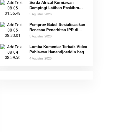
Serda Afrizal Kurniawan
Dampingi Latihan Paskibra
Kecamatan Dendang
5 Agustus 2026
Pemprov Babel Sosialisasikan
Rencana Penerbitan IPR di
Gantung
5 Agustus 2026
Lomba Komentar Terbaik Video
Pahlawan Hanandjoeddin bagi
Siswa
4 Agustus 2026