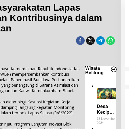
syarakatan Lapas
n Kontribusinya dalam
aan
Desa Keciput Raih Juara III di ADWI
2024: Pratiwi
Perucha,S.S.,M.H.,NL.P, Kepala
Di Bangka Belitung, Wisata Belitung
|
18 November
2024
Desa Keciput Sampaikan rasa
syukurnya atas penghargaan ini.
Wisata
ayu Kemerdekaan Republik Indonesia Ke-
Belitung
 (WBP) mempersembahkan kontribusi
elaui Panen hasil Budidaya Perikanan Ikan
yang berlangsung di Sarana Asimilasi dan
jungpandan Kanwil Kemenkumham Babel.
an didampingi Kasubsi Kegiatan Kerja
Desa
dampingi langsung kegiatan Monitoring
Keciput
alam tembok Lapas Selasa (9/8/2022).
Raih
18 November
2024
Juara III
ninjau Program Lanjutan Inovasi Blok