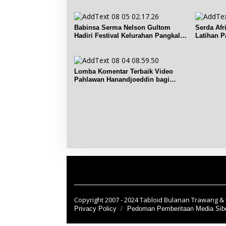
Publik
Renggian
Babinsa Serma Nelson Gultom
Serda Afr
Hadiri Festival Kelurahan Pangkal
Latihan P
Lalang
Dendang
Lomba Komentar Terbaik Video
Pahlawan Hanandjoeddin bagi
Siswa
Copyright 2007 - 2024 Tabloid Bulanan Trawang & t
Privacy Policy
Pedoman Pemberitaan Media Sib