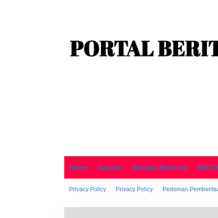
o
n
t
e
n
Home
Sejarah
Bangka Belitung
EDIT
Privacy Policy
Privacy Policy
Pedoman Pemberitaa