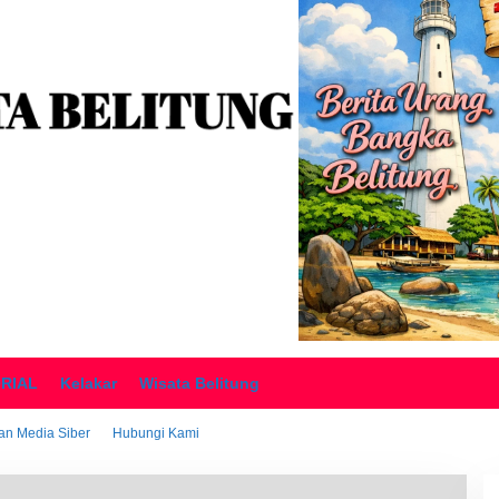
ORIAL
Kelakar
Wisata Belitung
n Media Siber
Hubungi Kami