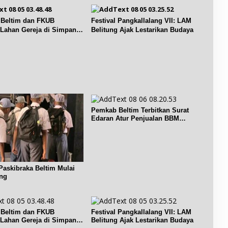
a
l
e
r
a
b
i
y
Beltim dan FKUB
Festival Pangkallalang VII: LAM
a
M
a
i Lahan Gereja di Simpang
Belitung Ajak Lestarikan Budaya
g
e
n
g
a
n
g
i
t
B
e
e
e
t
r
r
a
i
j
l
P
a
a
e
y
s
n
Pemkab Beltim Terbitkan Surat
e
e
Edaran Atur Penjualan BBM
d
D
p
Subsidi
i
e
e
d
s
m
i
a
b
k
K
a
a
e
Paskibraka Beltim Mulai
n
n
c
ng
g
d
i
u
a
p
n
n
u
a
K
t
Beltim dan FKUB
Festival Pangkallalang VII: LAM
n
e
i Lahan Gereja di Simpang
Belitung Ajak Lestarikan Budaya
,
p