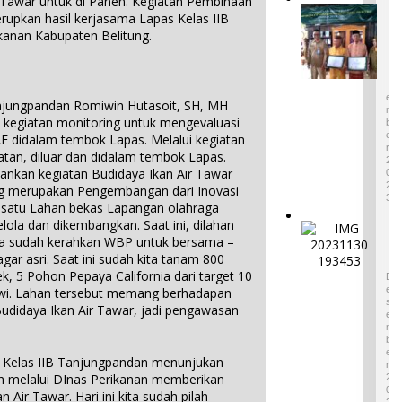
 Tawar untuk di Panen. Kegiatan Pembinaan
di ADWI
E
rupkan hasil kerjasama Lapas Kelas IIB
2024:
m
anan Kabupaten Belitung.
Pratiwi
p
4
Perucha
a
D
,S.S.,M.H
E
t
S
.,NL.P,
W
E
njungpandan Romiwin Hutasoit, SH, MH
Kepala
a
M
 kegiatan monitoring untuk mengevaluasi
B
r
Desa
E
E didalam tembok Lapas. Melalui kegiatan
i
Keciput
R
atan, diluar dan didalam tembok Lapas.
s
2
Sampaik
lankan kegiatan Budidaya Ikan Air Tawar
a
0
an rasa
2
n
g merupakan Pengembangan dari Inovasi
syukurn
3
B
n satu Lahan bekas Lapangan olahraga
ya atas
u
elola dan dikembangkan. Saat ini, dilahan
I
penghar
d
ita sudah kerahkan WBP untuk bersama –
k
gaan ini.
a
ar asri. Saat ini sudah kita tanam 800
o
1
y
k, 5 Pohon Pepaya California dari target 10
n
D
a
E
Sawi. Lahan tersebut memang berhadapan
P
T
S
udidaya Ikan Air Tawar, jadi pengawasan
i
E
a
n
M
k
B
t
B
E
u
Kelas IIB Tanjungpandan menunjukan
R
e
M
h melalui DInas Perikanan memberikan
2
n
a
0
 Air Tawar. Hari ini kita sudah pilah
d
2