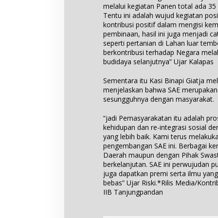
melalui kegiatan Panen total ada 35
Tentu ini adalah wujud kegiatan p
kontribusi positif dalam mengisi ke
pembinaan, hasil ini juga menjadi ca
seperti pertanian di Lahan luar tembo
berkontribusi terhadap Negara mela
budidaya selanjutnya” Ujar Kalapas
Sementara itu Kasi Binapi Giatja mel
menjelaskan bahwa SAE merupakan S
sesungguhnya dengan masyarakat.
“jadi Pemasyarakatan itu adalah p
kehidupan dan re-integrasi sosial 
yang lebih baik. Kami terus melakuk
pengembangan SAE ini. Berbagai kerj
Daerah maupun dengan Pihak Swasta
berkelanjutan. SAE ini perwujudan 
juga dapatkan premi serta ilmu yan
bebas” Ujar Riski.*Rilis Media/Kont
IIB Tanjungpandan