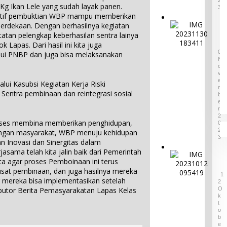
s
 Kg Ikan Lele yang sudah layak panen.
a
3
u
ositif pembuktian WBP mampu memberikan
d
k
P
merdekaan. Dengan berhasilnya kegiatan
a
P
a
tatan pelengkap keberhasilan sentra lainya
r
u
g
i
k Lapas. Dari hasil ini kita juga
3
l
e
0
P
lui PNBP dan juga bisa melaksanakan
a
N
l
r
u
O
a
o
V
B
r
v
E
alui Kasubsi Kegiatan Kerja Riski
e
M
a
i
entra pembinaan dan reintegrasi sosial
l
B
n
n
E
i
S
s
R
t
e
2
i
u
roses membina memberikan penghidupan,
0
n
B
n
2
dengan masyarakat, WBP menuju kehidupan
i
a
3
g
an Inovasi dan Sinergitas dalam
d
b
,
asama telah kita jalin baik dari Pemerintah
a
e
D
L
 agar proses Pemboinaan ini terus
n
l
i
A
pusat pembinaan, dan juga hasilnya mereka
B
T
g
1
M
u
g mereka bisa implementasikan setelah
e
a
2
B
d
O
ributor Berita Pemasyarakatan Lapas Kelas
r
g
e
K
a
i
a
l
T
y
m
s
O
i
a
a
B
K
t
E
D
S