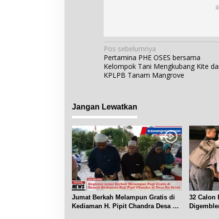
I
N
Pos sebelumnya
Pertamina PHE OSES bersama
a
Kelompok Tani Mengkubang Kite da
v
KPLPB Tanam Mangrove
i
g
Jangan Lewatkan
a
s
i
p
o
s
Jumat Berkah Melampun Gratis di
32 Calon 
Kediaman H. Pipit Chandra Desa Air
Digemble
Seruk