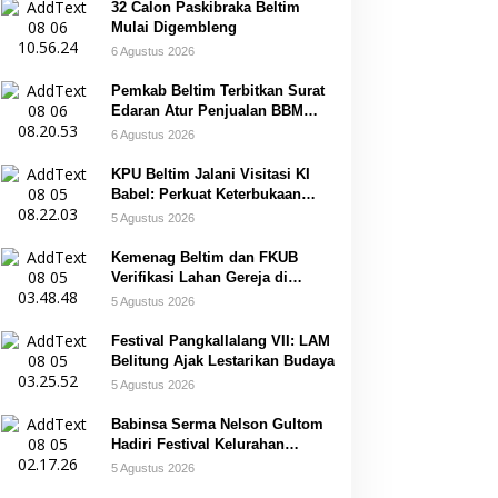
32 Calon Paskibraka Beltim
Mulai Digembleng
6 Agustus 2026
Pemkab Beltim Terbitkan Surat
Edaran Atur Penjualan BBM
Subsidi
6 Agustus 2026
KPU Beltim Jalani Visitasi KI
Babel: Perkuat Keterbukaan
Informasi Publik
5 Agustus 2026
Kemenag Beltim dan FKUB
Verifikasi Lahan Gereja di
Simpang Renggiang
5 Agustus 2026
Festival Pangkallalang VII: LAM
Belitung Ajak Lestarikan Budaya
5 Agustus 2026
Babinsa Serma Nelson Gultom
Hadiri Festival Kelurahan
Pangkal Lalang
5 Agustus 2026