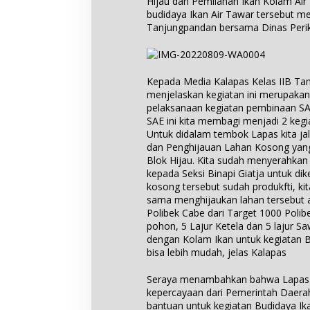
Hijau dan Pemilahan Ikan Kolam Air
budidaya Ikan Air Tawar tersebut me
Tanjungpandan bersama Dinas Perik
Kepada Media Kalapas Kelas IIB Ta
menjelaskan kegiatan ini merupakan
pelaksanaan kegiatan pembinaan SA
SAE ini kita membagi menjadi 2 kegi
Untuk didalam tembok Lapas kita ja
dan Penghijauan Lahan Kosong yan
Blok Hijau. Kita sudah menyerahka
kepada Seksi Binapi Giatja untuk dik
kosong tersebut sudah produkfti, k
sama menghijaukan lahan tersebut ag
Polibek Cabe dari Target 1000 Polibe
pohon, 5 Lajur Ketela dan 5 lajur 
dengan Kolam Ikan untuk kegiatan B
bisa lebih mudah, jelas Kalapas
Seraya menambahkan bahwa Lapas 
kepercayaan dari Pemerintah Daera
bantuan untuk kegiatan Budidaya Ikan