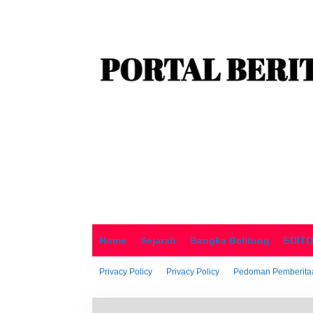
o
n
t
e
n
Home
Sejarah
Bangka Belitung
EDIT
Privacy Policy
Privacy Policy
Pedoman Pemberitaa