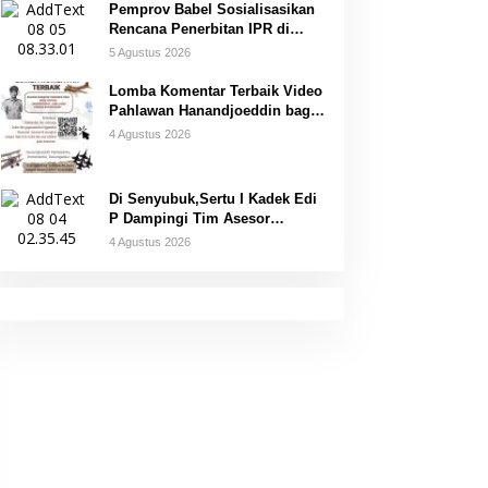
Pemprov Babel Sosialisasikan
Rencana Penerbitan IPR di
Gantung
5 Agustus 2026
Lomba Komentar Terbaik Video
Pahlawan Hanandjoeddin bagi
Siswa
4 Agustus 2026
Di Senyubuk,Sertu I Kadek Edi
P Dampingi Tim Asesor
UNESCO Global Geopark
4 Agustus 2026