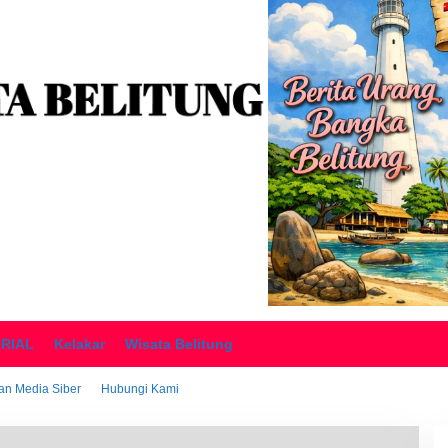
ORIAL
Kelakar
Wisata Belitung
n Media Siber
Hubungi Kami