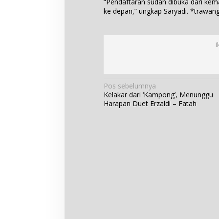
“Pendaftaran sudah dibuka dari kema
ke depan,” ungkap Saryadi. *trawa
I
N
Pos sebelumnya
Kelakar dari ‘Kampong’, Menunggu
a
Harapan Duet Erzaldi – Fatah
v
i
g
a
s
i
p
o
s