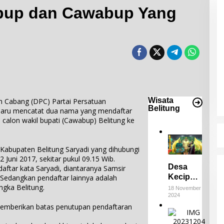
bup dan Cawabup Yang
Desa Keciput Raih Juara III di ADWI
2024: Pratiwi
Perucha,S.S.,M.H.,NL.P, Kepala
Di Bangka Belitung, Wisata Belitung
|
18 November
2024
Desa Keciput Sampaikan rasa
syukurnya atas penghargaan ini.
Wisata
abang (DPC) Partai Persatuan
Belitung
aru mencatat dua nama yang mendaftar
 calon wakil bupati (Cawabup) Belitung ke
Kabupaten Belitung Saryadi yang dihubungi
Juni 2017, sekitar pukul 09.15 Wib.
Desa
aftar kata Saryadi, diantaranya Samsir
Keciput
Sedangkan pendaftar lainnya adalah
Raih
gka Belitung.
18 November
2024
Juara III
emberikan batas penutupan pendaftaran
di ADWI
E
2024:
m