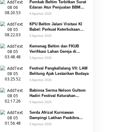
Pemkab Beltim Terbitkan Surat
Edaran Atur Penjualan BBM
Subsidi
6 Agustus 2026
KPU Beltim Jalani Visitasi KI
Babel: Perkuat Keterbukaan
Informasi Publik
5 Agustus 2026
Kemenag Beltim dan FKUB
Verifikasi Lahan Gereja di
Simpang Renggiang
5 Agustus 2026
Festival Pangkallalang VII: LAM
Belitung Ajak Lestarikan Budaya
5 Agustus 2026
Babinsa Serma Nelson Gultom
Hadiri Festival Kelurahan
Pangkal Lalang
5 Agustus 2026
Serda Afrizal Kurniawan
Dampingi Latihan Paskibra
Kecamatan Dendang
5 Agustus 2026