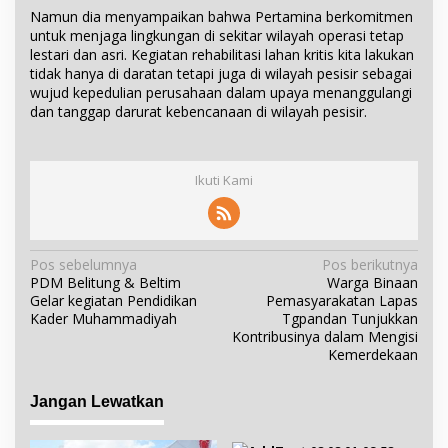
Namun dia menyampaikan bahwa Pertamina berkomitmen
untuk menjaga lingkungan di sekitar wilayah operasi tetap
lestari dan asri. Kegiatan rehabilitasi lahan kritis kita lakukan
tidak hanya di daratan tetapi juga di wilayah pesisir sebagai
wujud kepedulian perusahaan dalam upaya menanggulangi
dan tanggap darurat kebencanaan di wilayah pesisir.
Ikuti Kami
N
Pos sebelumnya
Pos berikutnya
PDM Belitung & Beltim
Warga Binaan
a
Gelar kegiatan Pendidikan
Pemasyarakatan Lapas
v
Kader Muhammadiyah
Tgpandan Tunjukkan
i
Kontribusinya dalam Mengisi
Kemerdekaan
g
a
Jangan Lewatkan
s
i