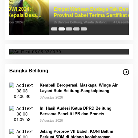
Empat Warisan Budaya Tak Benda dari
I
Provinsi Babel Terima Sertifikat dan
S
Penghargaan dari Menteri Pendidikan dan
p
Di Bangka Belitung, Wisata Belitung
|
4 Desember 2023
Di 
Kebudayaan RI
Kembali Beroperasi, Maskapai Wings Air
Layani Rute Belitung-Pangkalpinang
Bangka Belitung
Kembali Beroperasi, Maskapai Wings Air
Layani Rute Belitung-Pangkalpinang
8 Agustus 2026
Ini Hasil Audesi Ketua DPRD Belitung
Bersama Peneliti IPB dan Prancis
8 Agustus 2026
Jelang Porprov VII Babel, KONI Beltim
Perkuat SDM di bidang keolahragaan