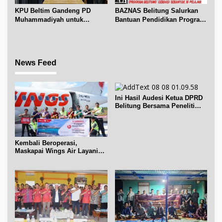
KPU Beltim Gandeng PD
BAZNAS Belitung Salurkan
Muhammadiyah untuk
Bantuan Pendidikan Program
Pendidikan Pemilih
Belitung Cerdas
News Feed
Ini Hasil Audesi Ketua DPRD
Belitung Bersama Peneliti
IPB dan Prancis
Kembali Beroperasi,
Maskapai Wings Air Layani
Rute Belitung-Pangkalpinang