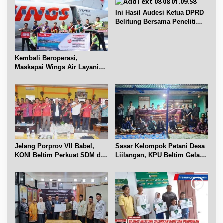
p
Ini Hasil Audesi Ketua DPRD
o
Belitung Bersama Peneliti
s
IPB dan Prancis
Kembali Beroperasi,
Maskapai Wings Air Layani
Rute Belitung-Pangkalpinang
Jelang Porprov VII Babel,
Sasar Kelompok Petani Desa
KONI Beltim Perkuat SDM di
Liilangan, KPU Beltim Gelar
bidang keolahragaan
Sosdiklih