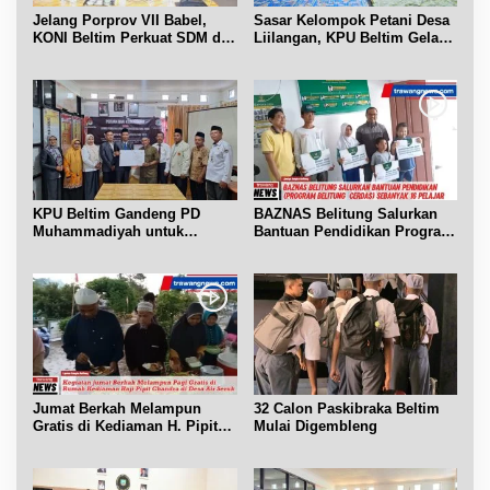
Jelang Porprov VII Babel,
Sasar Kelompok Petani Desa
KONI Beltim Perkuat SDM di
Liilangan, KPU Beltim Gelar
bidang keolahragaan
Sosdiklih
KPU Beltim Gandeng PD
BAZNAS Belitung Salurkan
Muhammadiyah untuk
Bantuan Pendidikan Program
Pendidikan Pemilih
Belitung Cerdas
Jumat Berkah Melampun
32 Calon Paskibraka Beltim
Gratis di Kediaman H. Pipit
Mulai Digembleng
Chandra Desa Air Seruk