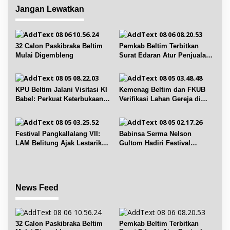
s
Jangan Lewatkan
i
p
o
32 Calon Paskibraka Beltim
Pemkab Beltim Terbitkan
s
Mulai Digembleng
Surat Edaran Atur Penjualan
BBM Subsidi
KPU Beltim Jalani Visitasi KI
Kemenag Beltim dan FKUB
Babel: Perkuat Keterbukaan
Verifikasi Lahan Gereja di
Informasi Publik
Simpang Renggiang
Festival Pangkallalang VII:
Babinsa Serma Nelson
LAM Belitung Ajak Lestarikan
Gultom Hadiri Festival
Budaya
Kelurahan Pangkal Lalang
News Feed
32 Calon Paskibraka Beltim
Pemkab Beltim Terbitkan