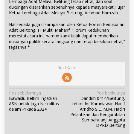
Lembaga Adat Melayu Belitung tetap netral, dan soal
dukungan diserahkan sepenuhnya kepada masyarakat,” ujar
Ketua Lembaga Adat Melayu Belitung, Achmad Hamzah.
Hal senada juga disampaikan oleh Ketua Forum Kedukunan
Adat Belitong, H. Mukti Maharif. “Forum Kedukunan
merestui acara ini, namun kami tidak dapat memberikan
dukungan politik secara langsung dan tetap bersikap netral,”
tegasnya.*
Ikuti Kami
N
Pos sebelumnya
Pos berikutnya
Bawaslu Beltim Ingatkan
Dandim 0414/Belitung,
a
ASN untuk Jaga Netralitas
Letkol Inf Karuniawan Hanif
v
dalam Pilkada 2024
Arridho S.E, M.M. Hadiri
i
Pelantikan dan Pengambilan
Sumpah/Janji Anggota
g
DPRD Belitung
a