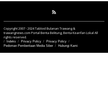
Copyright 2007 - 2024 Tabloid Bulanan Trawang &
trawangnews.com Portal Berita Belitung, Berita Kearifan Lokal All
rights reserved.
Indeks
Privacy Policy
Privacy Policy
Pedoman Pemberitaan Media Siber
Hubungi Kami