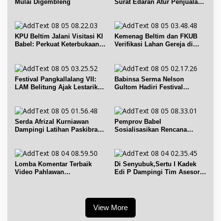
Mulai Digembleng
Surat Edaran Atur Penjualan
BBM Subsidi
KPU Beltim Jalani Visitasi KI
Kemenag Beltim dan FKUB
Babel: Perkuat Keterbukaan
Verifikasi Lahan Gereja di
Informasi Publik
Simpang Renggiang
Festival Pangkallalang VII:
Babinsa Serma Nelson
LAM Belitung Ajak Lestarikan
Gultom Hadiri Festival
Budaya
Kelurahan Pangkal Lalang
Serda Afrizal Kurniawan
Pemprov Babel
Dampingi Latihan Paskibra
Sosialisasikan Rencana
Kecamatan Dendang
Penerbitan IPR di Gantung
Lomba Komentar Terbaik
Di Senyubuk,Sertu I Kadek
Video Pahlawan
Edi P Dampingi Tim Asesor
Hanandjoeddin bagi Siswa
UNESCO Global Geopark
View More